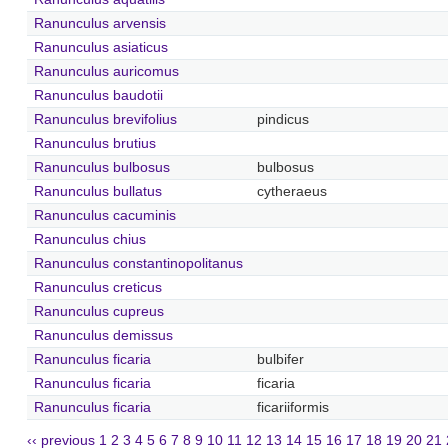
Ranunculus arvensis
Ranunculus asiaticus
Ranunculus auricomus
Ranunculus baudotii
Ranunculus brevifolius
pindicus
Ranunculus brutius
Ranunculus bulbosus
bulbosus
Ranunculus bullatus
cytheraeus
Ranunculus cacuminis
Ranunculus chius
Ranunculus constantinopolitanus
Ranunculus creticus
Ranunculus cupreus
Ranunculus demissus
Ranunculus ficaria
bulbifer
Ranunculus ficaria
ficaria
Ranunculus ficaria
ficariiformis
‹‹ previous
1
2
3
4
5
6
7
8
9
10
11
12
13
14
15
16
17
18
19
20
21