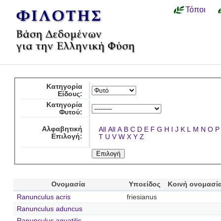
Τόποι
Κατηγορία
Είδους:
Κατηγορία
Φυτού:
Αλφαβητική
All
All
A
B
C
D
E
F
G
H
I
J
K
L
M
N
O
P
Επιλογή:
T
U
V
W
X
Y
Z
Ονομασία
Υποείδος
Κοινή ονομασί
Ranunculus acris
friesianus
Ranunculus aduncus
Ranunculus aquatilis