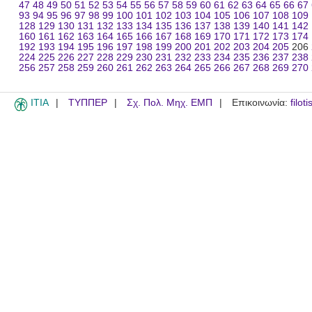
47
48
49
50
51
52
53
54
55
56
57
58
59
60
61
62
63
64
65
66
67
93
94
95
96
97
98
99
100
101
102
103
104
105
106
107
108
109
128
129
130
131
132
133
134
135
136
137
138
139
140
141
142
160
161
162
163
164
165
166
167
168
169
170
171
172
173
174
192
193
194
195
196
197
198
199
200
201
202
203
204
205
206
224
225
226
227
228
229
230
231
232
233
234
235
236
237
238
256
257
258
259
260
261
262
263
264
265
266
267
268
269
270
ITIA
ΤΥΠΠΕΡ
Σχ. Πολ. Μηχ. ΕΜΠ
Επικοινωνία:
filot