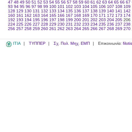
47
48
49
50
51
52
53
54
55
56
57
58
59
60
61
62
63
64
65
66
67
93
94
95
96
97
98
99
100
101
102
103
104
105
106
107
108
109
128
129
130
131
132
133
134
135
136
137
138
139
140
141
142
160
161
162
163
164
165
166
167
168
169
170
171
172
173
174
192
193
194
195
196
197
198
199
200
201
202
203
204
205
206
224
225
226
227
228
229
230
231
232
233
234
235
236
237
238
256
257
258
259
260
261
262
263
264
265
266
267
268
269
270
ITIA
ΤΥΠΠΕΡ
Σχ. Πολ. Μηχ. ΕΜΠ
Επικοινωνία:
filot