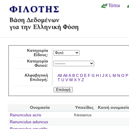
Τόποι
Κατηγορία
Είδους:
Κατηγορία
Φυτού:
Αλφαβητική
All
All
A
B
C
D
E
F
G
H
I
J
K
L
M
N
O
P
Επιλογή:
T
U
V
W
X
Y
Z
Ονομασία
Υποείδος
Κοινή ονομασί
Ranunculus acris
friesianus
Ranunculus aduncus
Ranunculus aquatilis