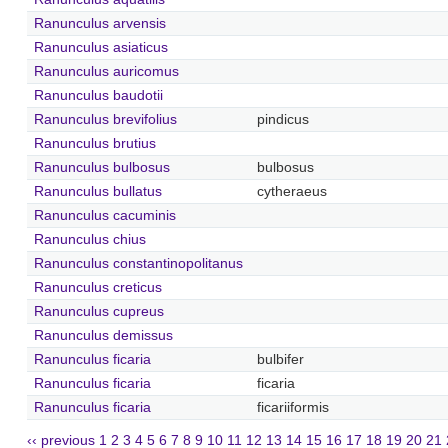
Ranunculus arvensis
Ranunculus asiaticus
Ranunculus auricomus
Ranunculus baudotii
Ranunculus brevifolius
pindicus
Ranunculus brutius
Ranunculus bulbosus
bulbosus
Ranunculus bullatus
cytheraeus
Ranunculus cacuminis
Ranunculus chius
Ranunculus constantinopolitanus
Ranunculus creticus
Ranunculus cupreus
Ranunculus demissus
Ranunculus ficaria
bulbifer
Ranunculus ficaria
ficaria
Ranunculus ficaria
ficariiformis
‹‹ previous
1
2
3
4
5
6
7
8
9
10
11
12
13
14
15
16
17
18
19
20
21