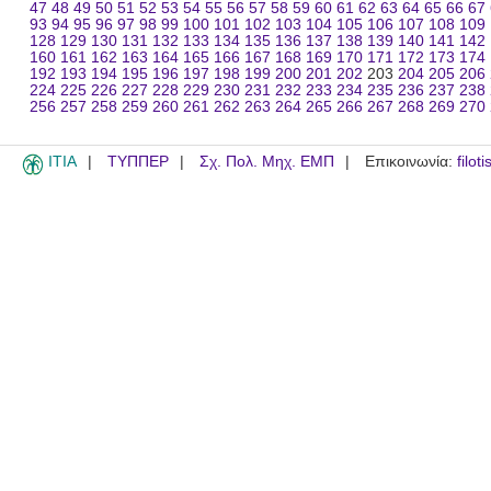
47
48
49
50
51
52
53
54
55
56
57
58
59
60
61
62
63
64
65
66
67
93
94
95
96
97
98
99
100
101
102
103
104
105
106
107
108
109
128
129
130
131
132
133
134
135
136
137
138
139
140
141
142
160
161
162
163
164
165
166
167
168
169
170
171
172
173
174
192
193
194
195
196
197
198
199
200
201
202
203
204
205
206
224
225
226
227
228
229
230
231
232
233
234
235
236
237
238
256
257
258
259
260
261
262
263
264
265
266
267
268
269
270
ITIA
ΤΥΠΠΕΡ
Σχ. Πολ. Μηχ. ΕΜΠ
Επικοινωνία:
filot