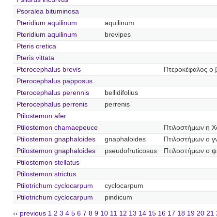
Psoralea bituminosa
Pteridium aquilinum
aquilinum
Pteridium aquilinum
brevipes
Pteris cretica
Pteris vittata
Pterocephalus brevis
Πτεροκέφαλος ο 
Pterocephalus papposus
Pterocephalus perennis
bellidifolius
Pterocephalus perrenis
perrenis
Ptilostemon afer
Ptilostemon chamaepeuce
Πτιλοστήμων η Χ
Ptilostemon gnaphaloides
gnaphaloides
Πτιλοστήμων ο γ
Ptilostemon gnaphaloides
pseudofruticosus
Πτιλοστήμων ο 
Ptilostemon stellatus
Ptilostemon strictus
Ptilotrichum cyclocarpum
cyclocarpum
Ptilotrichum cyclocarpum
pindicum
‹‹ previous
1
2
3
4
5
6
7
8
9
10
11
12
13
14
15
16
17
18
19
20
21