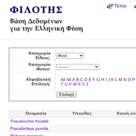
Τόποι
Κατηγορία
Είδους:
Κατηγορία
Φυτού:
Αλφαβητική
All
All
A
B
C
D
E
F
G
H
I
J
K
L
M
N
O
P
Επιλογή:
T
U
V
W
X
Y
Z
Ονομασία
Υποείδος
Κοινή ο
Pseudorchis frivaldii
Pseudorlaya pumila
Psilurus incurvus