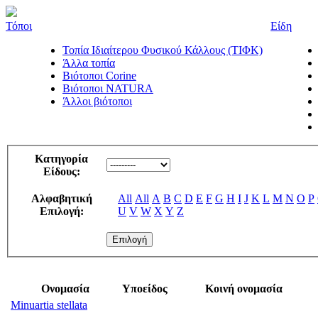
Τόποι
Είδη
Τοπία Ιδιαίτερου Φυσικού Κάλλους (ΤΙΦΚ)
Άλλα τοπία
Βιότοποι Corine
Βιότοποι NATURA
Άλλοι βιότοποι
Κατηγορία
Είδους:
Αλφαβητική
All
All
A
B
C
D
E
F
G
H
I
J
K
L
M
N
O
P
Επιλογή:
U
V
W
X
Y
Z
Ονομασία
Υποείδος
Κοινή ονομασία
Minuartia stellata