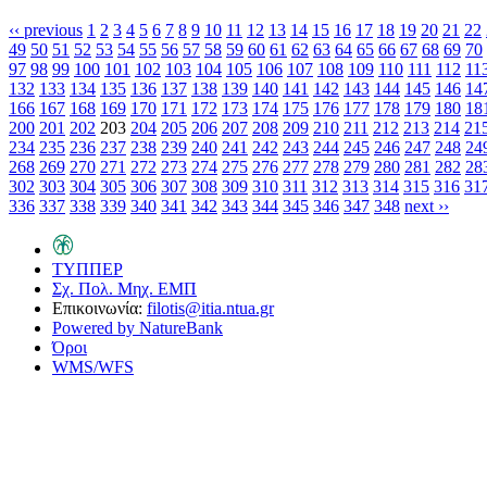
‹‹ previous
1
2
3
4
5
6
7
8
9
10
11
12
13
14
15
16
17
18
19
20
21
22
49
50
51
52
53
54
55
56
57
58
59
60
61
62
63
64
65
66
67
68
69
70
97
98
99
100
101
102
103
104
105
106
107
108
109
110
111
112
11
132
133
134
135
136
137
138
139
140
141
142
143
144
145
146
14
166
167
168
169
170
171
172
173
174
175
176
177
178
179
180
18
200
201
202
203
204
205
206
207
208
209
210
211
212
213
214
21
234
235
236
237
238
239
240
241
242
243
244
245
246
247
248
24
268
269
270
271
272
273
274
275
276
277
278
279
280
281
282
28
302
303
304
305
306
307
308
309
310
311
312
313
314
315
316
31
336
337
338
339
340
341
342
343
344
345
346
347
348
next ››
ΤΥΠΠΕΡ
Σχ. Πολ. Μηχ. ΕΜΠ
Επικοινωνία:
filotis@itia.ntua.gr
Powered by NatureBank
Όροι
WMS/WFS