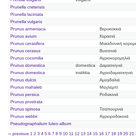
Prunella cretensis
Prunella laciniata
Prunella vulgaris
Prunus armeniaca
Βερυκοκκιά
Prunus avium
Κερασιά
Prunus cerasifera
Μακεδονική κορομ
Prunus cerasus
Βυσσινιά
Prunus cocomilia
Αγριοκορομηλιά
Prunus domestica
domestica
Δαμασκηνιά
Prunus domestica
instititia
Αγριοδαμασκηνιά
Prunus dulcis
Αμυγδαλιά
Prunus mahaleb
Μαχλεμπί
Prunus persica
Ροδακινιά
Prunus prostrata
Prunus spinosa
Τσαπουρνιά
Prunus webbii
Αγριοροδακινιά
Pseudognaphalium luteo-album
‹‹ previous
1
2
3
4
5
6
7
8
9
10
11
12
13
14
15
16
17
18
19
20
21