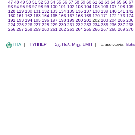
47
48
49
50
51
52
53
54
55
56
57
58
59
60
61
62
63
64
65
66
67
93
94
95
96
97
98
99
100
101
102
103
104
105
106
107
108
109
128
129
130
131
132
133
134
135
136
137
138
139
140
141
142
160
161
162
163
164
165
166
167
168
169
170
171
172
173
174
192
193
194
195
196
197
198
199
200
201
202
203
204
205
206
224
225
226
227
228
229
230
231
232
233
234
235
236
237
238
256
257
258
259
260
261
262
263
264
265
266
267
268
269
270
ITIA
ΤΥΠΠΕΡ
Σχ. Πολ. Μηχ. ΕΜΠ
Επικοινωνία:
filot