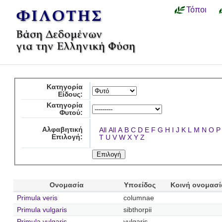
Τόποι
Κατηγορία
Είδους:
Κατηγορία
Φυτού:
Αλφαβητική
All
All
A
B
C
D
E
F
G
H
I
J
K
L
M
N
O
P
Επιλογή:
T
U
V
W
X
Y
Z
Ονομασία
Υποείδος
Κοινή ονομασί
Primula veris
columnae
Primula vulgaris
sibthorpii
Primula vulgaris
vulgaris