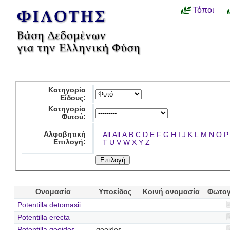
Τόποι
Κατηγορία
Είδους:
Κατηγορία
Φυτού:
Αλφαβητική
All
All
A
B
C
D
E
F
G
H
I
J
K
L
M
N
O
P
Επιλογή:
T
U
V
W
X
Y
Z
Ονομασία
Υποείδος
Κοινή ονομασία
Φωτογ
Potentilla detomasii
Potentilla erecta
Potentilla geoides
geoides