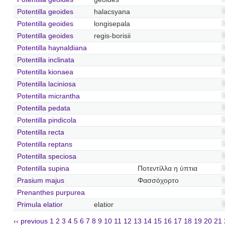
Potentilla geoides
halacsyana
Potentilla geoides
longisepala
Potentilla geoides
regis-borisii
Potentilla haynaldiana
Potentilla inclinata
Potentilla kionaea
Potentilla laciniosa
Potentilla micrantha
Potentilla pedata
Potentilla pindicola
Potentilla recta
Potentilla reptans
Potentilla speciosa
Potentilla supina
Ποτεντίλλα η ύπτια
Prasium majus
Φασσόχορτο
Prenanthes purpurea
Primula elatior
elatior
‹‹ previous
1
2
3
4
5
6
7
8
9
10
11
12
13
14
15
16
17
18
19
20
21