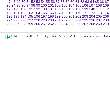
47
48
49
50
51
52
53
54
55
56
57
58
59
60
61
62
63
64
65
66
67
93
94
95
96
97
98
99
100
101
102
103
104
105
106
107
108
109
128
129
130
131
132
133
134
135
136
137
138
139
140
141
142
160
161
162
163
164
165
166
167
168
169
170
171
172
173
174
192
193
194
195
196
197
198
199
200
201
202
203
204
205
206
224
225
226
227
228
229
230
231
232
233
234
235
236
237
238
256
257
258
259
260
261
262
263
264
265
266
267
268
269
270
ITIA
ΤΥΠΠΕΡ
Σχ. Πολ. Μηχ. ΕΜΠ
Επικοινωνία:
filot