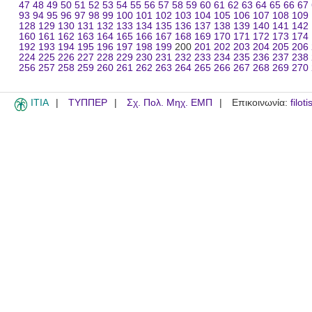
47
48
49
50
51
52
53
54
55
56
57
58
59
60
61
62
63
64
65
66
67
93
94
95
96
97
98
99
100
101
102
103
104
105
106
107
108
109
128
129
130
131
132
133
134
135
136
137
138
139
140
141
142
160
161
162
163
164
165
166
167
168
169
170
171
172
173
174
192
193
194
195
196
197
198
199
200
201
202
203
204
205
206
224
225
226
227
228
229
230
231
232
233
234
235
236
237
238
256
257
258
259
260
261
262
263
264
265
266
267
268
269
270
ITIA
ΤΥΠΠΕΡ
Σχ. Πολ. Μηχ. ΕΜΠ
Επικοινωνία:
filot