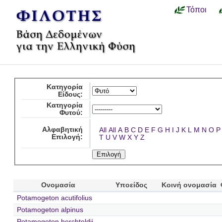
Τόποι
Κατηγορία
Είδους:
Κατηγορία
Φυτού:
Αλφαβητική
All
All
A
B
C
D
E
F
G
H
I
J
K
L
M
N
O
P
Επιλογή:
T
U
V
W
X
Y
Z
Ονομασία
Υποείδος
Κοινή ονομασία
Potamogeton acutifolius
Potamogeton alpinus
Potamogeton berchtoldii