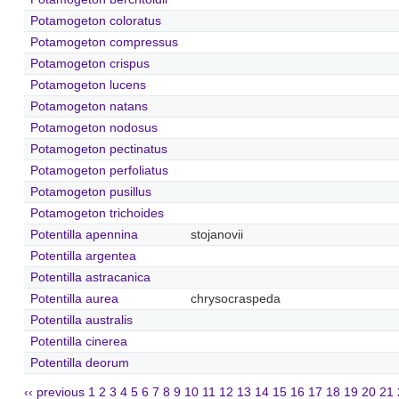
Potamogeton coloratus
Potamogeton compressus
Potamogeton crispus
Potamogeton lucens
Potamogeton natans
Potamogeton nodosus
Potamogeton pectinatus
Potamogeton perfoliatus
Potamogeton pusillus
Potamogeton trichoides
Potentilla apennina
stojanovii
Potentilla argentea
Potentilla astracanica
Potentilla aurea
chrysocraspeda
Potentilla australis
Potentilla cinerea
Potentilla deorum
‹‹ previous
1
2
3
4
5
6
7
8
9
10
11
12
13
14
15
16
17
18
19
20
21