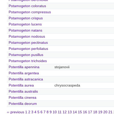
Potamogeton coloratus
Potamogeton compressus
Potamogeton crispus
Potamogeton lucens
Potamogeton natans
Potamogeton nodosus
Potamogeton pectinatus
Potamogeton perfoliatus
Potamogeton pusillus
Potamogeton trichoides
Potentilla apennina
stojanovii
Potentilla argentea
Potentilla astracanica
Potentilla aurea
chrysocraspeda
Potentilla australis
Potentilla cinerea
Potentilla deorum
‹‹ previous
1
2
3
4
5
6
7
8
9
10
11
12
13
14
15
16
17
18
19
20
21