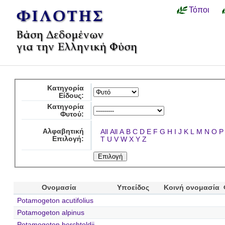
Τόποι
Κατηγορία
Είδους:
Κατηγορία
Φυτού:
Αλφαβητική
All
All
A
B
C
D
E
F
G
H
I
J
K
L
M
N
O
P
Επιλογή:
T
U
V
W
X
Y
Z
Ονομασία
Υποείδος
Κοινή ονομασία
Potamogeton acutifolius
Potamogeton alpinus
Potamogeton berchtoldii