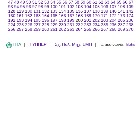
47
48
49
50
51
52
53
54
55
56
57
58
59
60
61
62
63
64
65
66
67
93
94
95
96
97
98
99
100
101
102
103
104
105
106
107
108
109
128
129
130
131
132
133
134
135
136
137
138
139
140
141
142
160
161
162
163
164
165
166
167
168
169
170
171
172
173
174
192
193
194
195
196
197
198
199
200
201
202
203
204
205
206
224
225
226
227
228
229
230
231
232
233
234
235
236
237
238
256
257
258
259
260
261
262
263
264
265
266
267
268
269
270
ITIA
ΤΥΠΠΕΡ
Σχ. Πολ. Μηχ. ΕΜΠ
Επικοινωνία:
filot