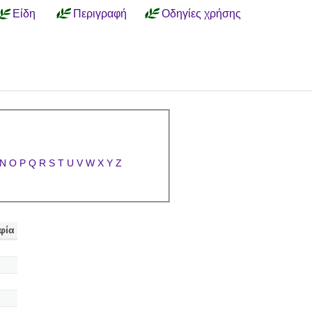
Είδη
Περιγραφή
Οδηγίες χρήσης
N
O
P
Q
R
S
T
U
V
W
X
Y
Z
φία