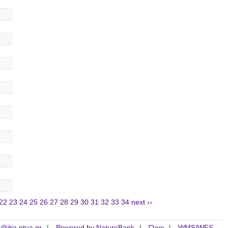
22
23
24
25
26
27
28
29
30
31
32
33
34
next ››
is@itia.ntua.gr
Powered by NatureBank
Όροι
WMS/WFS