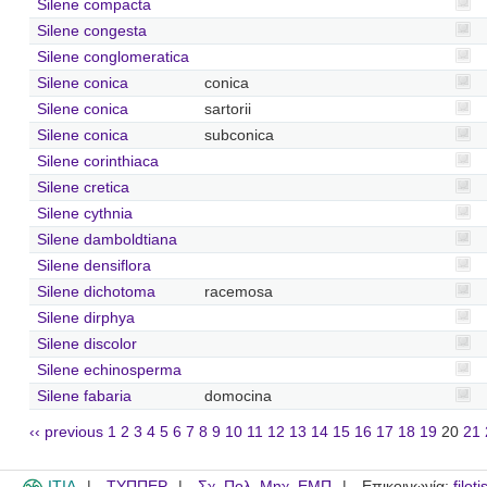
Silene compacta
Silene congesta
Silene conglomeratica
Silene conica
conica
Silene conica
sartorii
Silene conica
subconica
Silene corinthiaca
Silene cretica
Silene cythnia
Silene damboldtiana
Silene densiflora
Silene dichotoma
racemosa
Silene dirphya
Silene discolor
Silene echinosperma
Silene fabaria
domocina
‹‹ previous
1
2
3
4
5
6
7
8
9
10
11
12
13
14
15
16
17
18
19
20
21
ITIA
ΤΥΠΠΕΡ
Σχ. Πολ. Μηχ. ΕΜΠ
Επικοινωνία:
filot