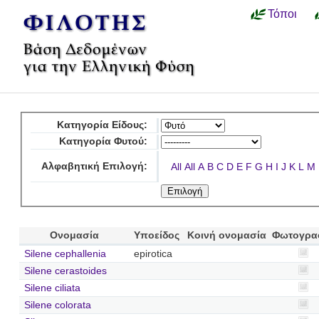
Τόποι
Κατηγορία Είδους:
Κατηγορία Φυτού:
Αλφαβητική Επιλογή:
All
All
A
B
C
D
E
F
G
H
I
J
K
L
M
Ονομασία
Υποείδος
Κοινή ονομασία
Φωτογρα
Silene cephallenia
epirotica
Silene cerastoides
Silene ciliata
Silene colorata