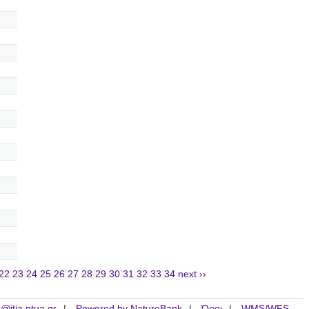
22
23
24
25
26
27
28
29
30
31
32
33
34
next ››
is@itia.ntua.gr
Powered by NatureBank
Όροι
WMS/WFS