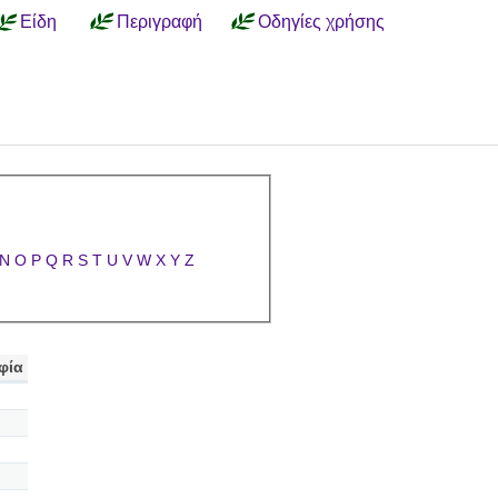
Είδη
Περιγραφή
Οδηγίες χρήσης
N
O
P
Q
R
S
T
U
V
W
X
Y
Z
φία