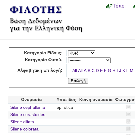
Τόποι
Κατηγορία Είδους:
Κατηγορία Φυτού:
Αλφαβητική Επιλογή:
All
All
A
B
C
D
E
F
G
H
I
J
K
L
M
Ονομασία
Υποείδος
Κοινή ονομασία
Φωτογρα
Silene cephallenia
epirotica
Silene cerastoides
Silene ciliata
Silene colorata