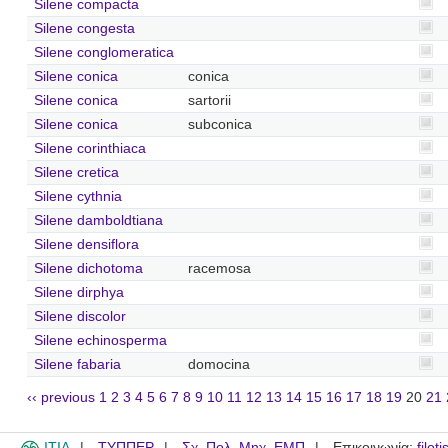
Silene compacta
Silene congesta
Silene conglomeratica
Silene conica
conica
Silene conica
sartorii
Silene conica
subconica
Silene corinthiaca
Silene cretica
Silene cythnia
Silene damboldtiana
Silene densiflora
Silene dichotoma
racemosa
Silene dirphya
Silene discolor
Silene echinosperma
Silene fabaria
domocina
‹‹ previous
1
2
3
4
5
6
7
8
9
10
11
12
13
14
15
16
17
18
19
20
21
ITIA
ΤΥΠΠΕΡ
Σχ. Πολ. Μηχ. ΕΜΠ
Επικοινωνία:
filot