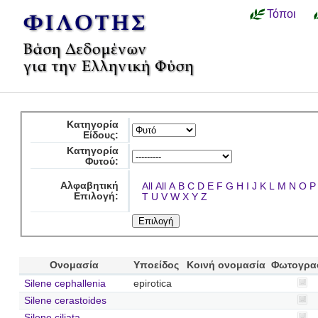
Τόποι
Κατηγορία
Είδους:
Κατηγορία
Φυτού:
Αλφαβητική
All
All
A
B
C
D
E
F
G
H
I
J
K
L
M
N
O
P
Επιλογή:
T
U
V
W
X
Y
Z
Ονομασία
Υποείδος
Κοινή ονομασία
Φωτογρα
Silene cephallenia
epirotica
Silene cerastoides
Silene ciliata