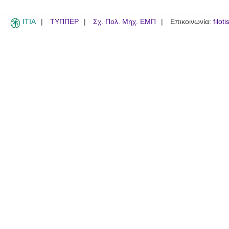
ITIA
ΤΥΠΠΕΡ
Σχ. Πολ. Μηχ. ΕΜΠ
Επικοινωνία:
filot