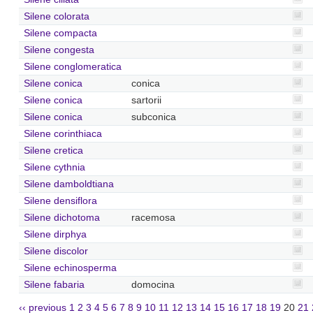
Silene colorata
Silene compacta
Silene congesta
Silene conglomeratica
Silene conica
conica
Silene conica
sartorii
Silene conica
subconica
Silene corinthiaca
Silene cretica
Silene cythnia
Silene damboldtiana
Silene densiflora
Silene dichotoma
racemosa
Silene dirphya
Silene discolor
Silene echinosperma
Silene fabaria
domocina
‹‹ previous
1
2
3
4
5
6
7
8
9
10
11
12
13
14
15
16
17
18
19
20
21