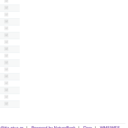
is@itia.ntua.gr
Powered by NatureBank
Όροι
WMS/WFS