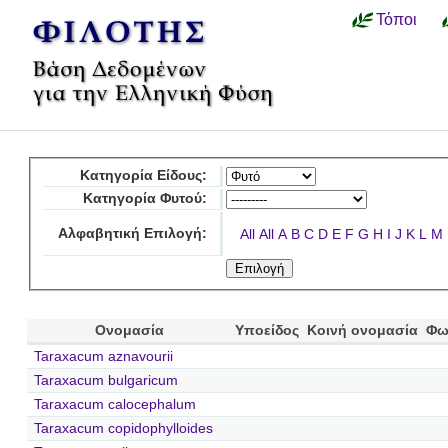
Τόποι
Κατηγορία Είδους:
Κατηγορία Φυτού:
Αλφαβητική Επιλογή:
All
All
A
B
C
D
E
F
G
H
I
J
K
L
M
Ονομασία
Υποείδος
Κοινή ονομασία
Φω
Taraxacum aznavourii
Taraxacum bulgaricum
Taraxacum calocephalum
Taraxacum copidophylloides