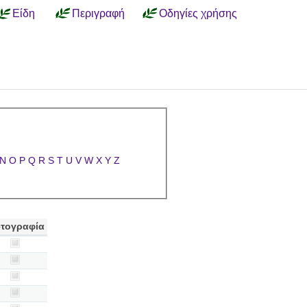
Είδη
Περιγραφή
Οδηγίες χρήσης
N
O
P
Q
R
S
T
U
V
W
X
Y
Z
τογραφία