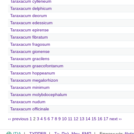
Taraxacum cylleneum
Taraxacum delphicum
Taraxacum deorum
Taraxacum edessicum
Taraxacum epirense
Taraxacum fibratum
Taraxacum fragosum
Taraxacum gionense
Taraxacum gracilens
Taraxacum graecofontanum
Taraxacum hoppeanum
Taraxacum megalorhizon
Taraxacum minimum
Taraxacum molybdocephalum
Taraxacum nudum
Taraxacum officinale
‹‹ previous
1
2
3
4
5
6
7
8
9
10
11
12
13
14
15
16
17
next ››
ITIA
ΤΥΠΠΕΡ
Σχ. Πολ. Μηχ. ΕΜΠ
Επικοινωνία:
filot