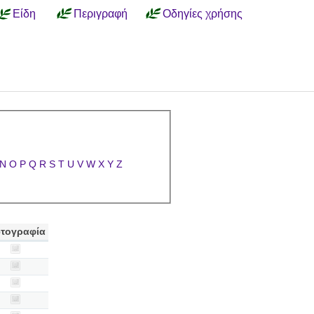
Είδη
Περιγραφή
Οδηγίες χρήσης
N
O
P
Q
R
S
T
U
V
W
X
Y
Z
τογραφία