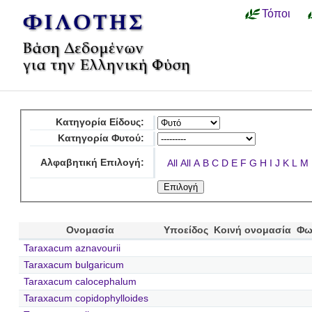
Τόποι
Κατηγορία Είδους:
Κατηγορία Φυτού:
Αλφαβητική Επιλογή:
All
All
A
B
C
D
E
F
G
H
I
J
K
L
M
Ονομασία
Υποείδος
Κοινή ονομασία
Φω
Taraxacum aznavourii
Taraxacum bulgaricum
Taraxacum calocephalum
Taraxacum copidophylloides