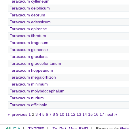
Taraxacum cylleneum
Taraxacum delphicum
Taraxacum deorum
Taraxacum edessicum
Taraxacum epirense
Taraxacum fibratum
Taraxacum fragosum
Taraxacum gionense
Taraxacum gracilens
Taraxacum graecofontanum
Taraxacum hoppeanum
Taraxacum megalorhizon
Taraxacum minimum
Taraxacum molybdocephalum
Taraxacum nudum
Taraxacum officinale
‹‹ previous
1
2
3
4
5
6
7
8
9
10
11
12
13
14
15
16
17
next ››
ITIA
ΤΥΠΠΕΡ
Σχ. Πολ. Μηχ. ΕΜΠ
Επικοινωνία:
filot