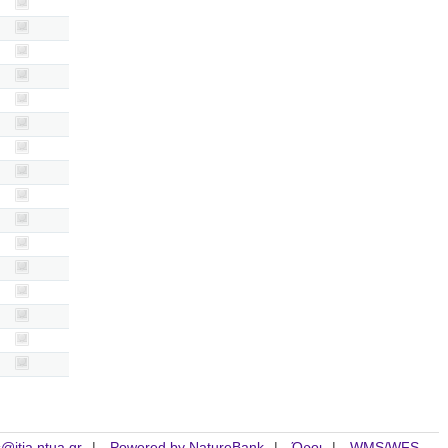
is@itia.ntua.gr
Powered by NatureBank
Όροι
WMS/WFS