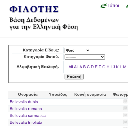
Τόποι
Κατηγορία Είδους:
Κατηγορία Φυτού:
Αλφαβητική Επιλογή:
All
All
A
B
C
D
E
F
G
H
I
J
K
L
M
Ονομασία
Υποείδος
Κοινή ονομασία
Φωτογρ
Bellevalia dubia
Bellevalia romana
Bellevalia sarmatica
Bellevalia trifoliata