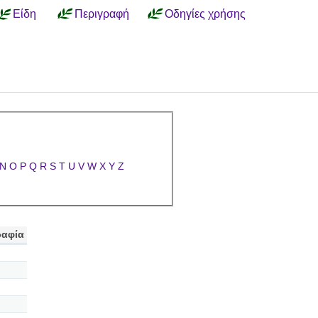
Είδη
Περιγραφή
Οδηγίες χρήσης
N
O
P
Q
R
S
T
U
V
W
X
Y
Z
αφία