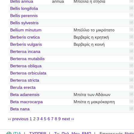
Bellis annua
annua
Μπέλλα η ετήσια
Bellis longifolia
Bellis perennis
Bellis sylvestris
Bellium minutum
Μπέλλιο το μικρότατο
Berberis cretica
Βερβερίς η κρητική
Berberis vulgaris
Βερβερίς η κοινή
Berteroa incana
Berteroa mutabilis
Berteroa obliqua
Berteroa orbiculata
Berteroa stricta
Berula erecta
Beta adanensis
Μπέτα των Αδάνων
Beta macrocarpa
Μπέτα η μακρόκαρπη
Beta nana
‹‹ previous
1
2
3
4
5
6
7
8
9
next ››
ITIA
ΤΥΠΠΕΡ
Σχ. Πολ. Μηχ. ΕΜΠ
Επικοινωνία:
filot