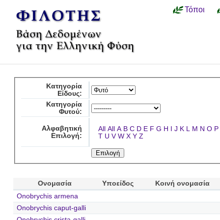
Τόποι
Κατηγορία
Είδους:
Κατηγορία
Φυτού:
Αλφαβητική
All
All
A
B
C
D
E
F
G
H
I
J
K
L
M
N
O
P
Επιλογή:
T
U
V
W
X
Y
Z
Ονομασία
Υποείδος
Κοινή ονομασία
Onobrychis armena
Onobrychis caput-galli
Onobrychis crista-galli