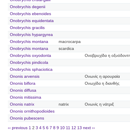
Onobrychis degenii
Onobrychis ebenoides
Onobrychis equidentata
Onobrychis gracilis
Onobrychis hypargyrea
Onobrychis montana
macrocarpa
Onobrychis montana
scardica
Onobrychis oxyodonta
Ονοβρυχίδα η οξυόδοντ
Onobrychis pindicola
Onobrychis sphaciotica
Ononis arvensis
Ονωνίς η αρουραία
Ononis biflora
Ονωχίδα η διανθής
Ononis diffusa
Ononis mitissima
Ononis natrix
natrix
Ονωνίς η νάτριξ
Ononis ornithopodioides
Ononis pubescens
‹‹ previous
1
2
3
4
5
6
7
8
9
10
11
12
13
next ››