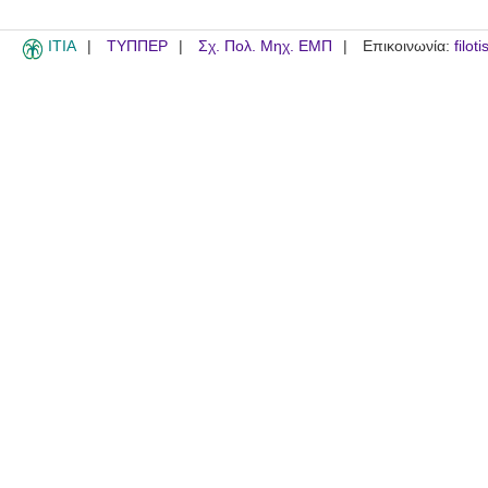
ITIA
ΤΥΠΠΕΡ
Σχ. Πολ. Μηχ. ΕΜΠ
Επικοινωνία:
filot