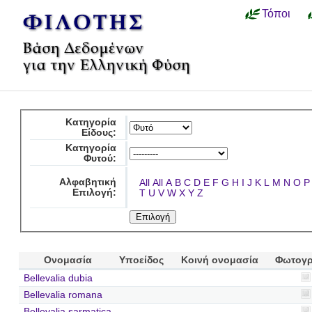
Τόποι
Κατηγορία
Είδους:
Κατηγορία
Φυτού:
Αλφαβητική
All
All
A
B
C
D
E
F
G
H
I
J
K
L
M
N
O
P
Επιλογή:
T
U
V
W
X
Y
Z
Ονομασία
Υποείδος
Κοινή ονομασία
Φωτογρ
Bellevalia dubia
Bellevalia romana
Bellevalia sarmatica