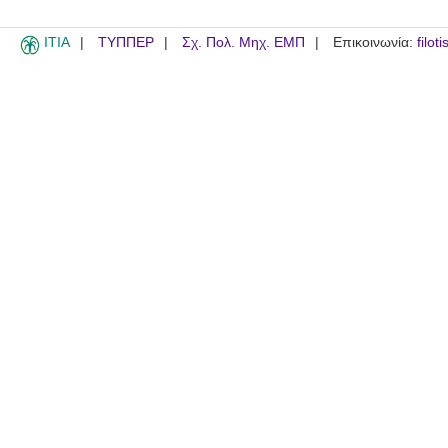
ITIA
ΤΥΠΠΕΡ
Σχ. Πολ. Μηχ. ΕΜΠ
Επικοινωνία:
filot