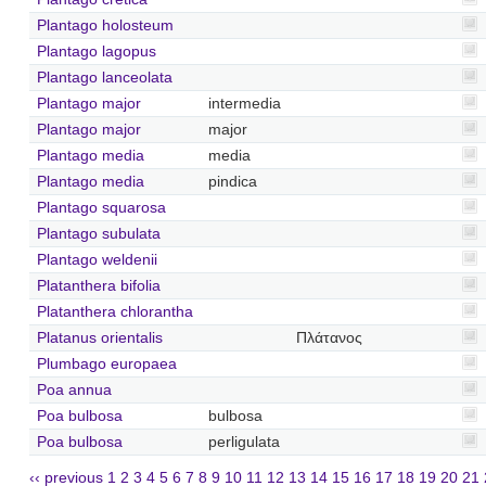
Plantago holosteum
Plantago lagopus
Plantago lanceolata
Plantago major
intermedia
Plantago major
major
Plantago media
media
Plantago media
pindica
Plantago squarosa
Plantago subulata
Plantago weldenii
Platanthera bifolia
Platanthera chlorantha
Platanus orientalis
Πλάτανος
Plumbago europaea
Poa annua
Poa bulbosa
bulbosa
Poa bulbosa
perligulata
‹‹ previous
1
2
3
4
5
6
7
8
9
10
11
12
13
14
15
16
17
18
19
20
21