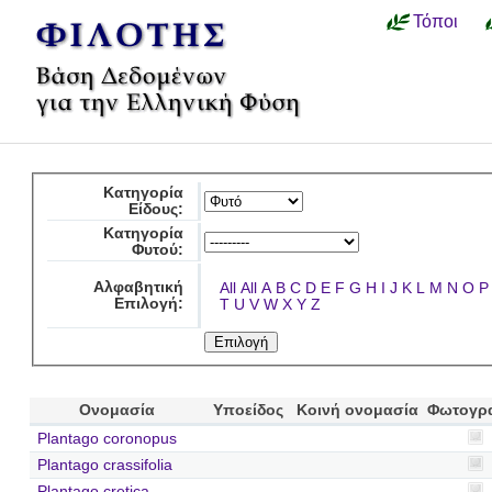
Τόποι
Κατηγορία
Είδους:
Κατηγορία
Φυτού:
Αλφαβητική
All
All
A
B
C
D
E
F
G
H
I
J
K
L
M
N
O
P
Επιλογή:
T
U
V
W
X
Y
Z
Ονομασία
Υποείδος
Κοινή ονομασία
Φωτογρ
Plantago coronopus
Plantago crassifolia
Plantago cretica