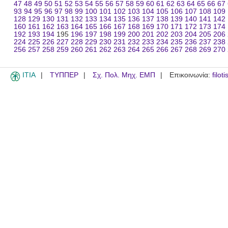
47
48
49
50
51
52
53
54
55
56
57
58
59
60
61
62
63
64
65
66
67
93
94
95
96
97
98
99
100
101
102
103
104
105
106
107
108
109
128
129
130
131
132
133
134
135
136
137
138
139
140
141
142
160
161
162
163
164
165
166
167
168
169
170
171
172
173
174
192
193
194
195
196
197
198
199
200
201
202
203
204
205
206
224
225
226
227
228
229
230
231
232
233
234
235
236
237
238
256
257
258
259
260
261
262
263
264
265
266
267
268
269
270
ITIA
ΤΥΠΠΕΡ
Σχ. Πολ. Μηχ. ΕΜΠ
Επικοινωνία:
filot