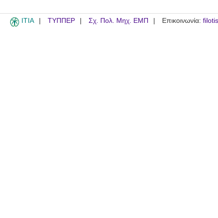
ITIA
ΤΥΠΠΕΡ
Σχ. Πολ. Μηχ. ΕΜΠ
Επικοινωνία:
filot