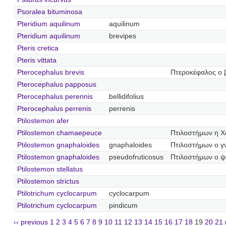
Psoralea bituminosa
Pteridium aquilinum
aquilinum
Pteridium aquilinum
brevipes
Pteris cretica
Pteris vittata
Pterocephalus brevis
Πτεροκέφαλος ο 
Pterocephalus papposus
Pterocephalus perennis
bellidifolius
Pterocephalus perrenis
perrenis
Ptilostemon afer
Ptilostemon chamaepeuce
Πτιλοστήμων η Χ
Ptilostemon gnaphaloides
gnaphaloides
Πτιλοστήμων ο γ
Ptilostemon gnaphaloides
pseudofruticosus
Πτιλοστήμων ο 
Ptilostemon stellatus
Ptilostemon strictus
Ptilotrichum cyclocarpum
cyclocarpum
Ptilotrichum cyclocarpum
pindicum
‹‹ previous
1
2
3
4
5
6
7
8
9
10
11
12
13
14
15
16
17
18
19
20
21