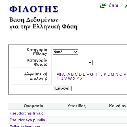
Τόποι
Κατηγορία
Είδους:
Κατηγορία
Φυτού:
Αλφαβητική
All
All
A
B
C
D
E
F
G
H
I
J
K
L
M
N
O
P
Επιλογή:
T
U
V
W
X
Y
Z
Ονομασία
Υποείδος
Κοινή ο
Pseudorchis frivaldii
Pseudorlaya pumila
Psilurus incurvus