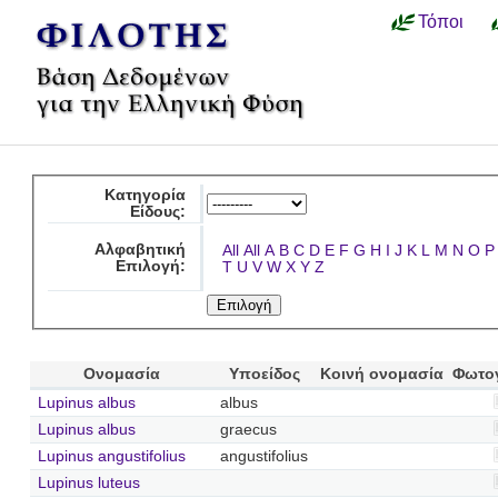
Τόποι
Κατηγορία
Είδους:
Αλφαβητική
All
All
A
B
C
D
E
F
G
H
I
J
K
L
M
N
O
P
Επιλογή:
T
U
V
W
X
Y
Z
Ονομασία
Υποείδος
Κοινή ονομασία
Φωτο
Lupinus albus
albus
Lupinus albus
graecus
Lupinus angustifolius
angustifolius
Lupinus luteus