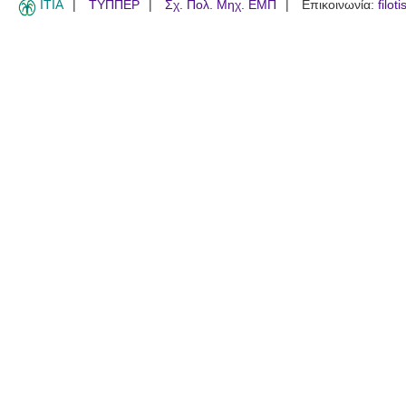
ITIA
ΤΥΠΠΕΡ
Σχ. Πολ. Μηχ. ΕΜΠ
Επικοινωνία:
filot