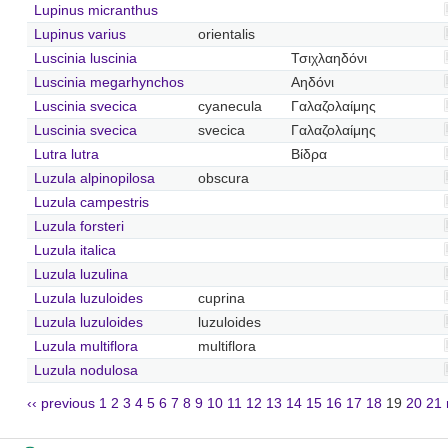
Lupinus micranthus
Lupinus varius
orientalis
Luscinia luscinia
Τσιχλαηδόνι
Luscinia megarhynchos
Αηδόνι
Luscinia svecica
cyanecula
Γαλαζολαίμης
Luscinia svecica
svecica
Γαλαζολαίμης
Lutra lutra
Βίδρα
Luzula alpinopilosa
obscura
Luzula campestris
Luzula forsteri
Luzula italica
Luzula luzulina
Luzula luzuloides
cuprina
Luzula luzuloides
luzuloides
Luzula multiflora
multiflora
Luzula nodulosa
‹‹ previous
1
2
3
4
5
6
7
8
9
10
11
12
13
14
15
16
17
18
19
20
21