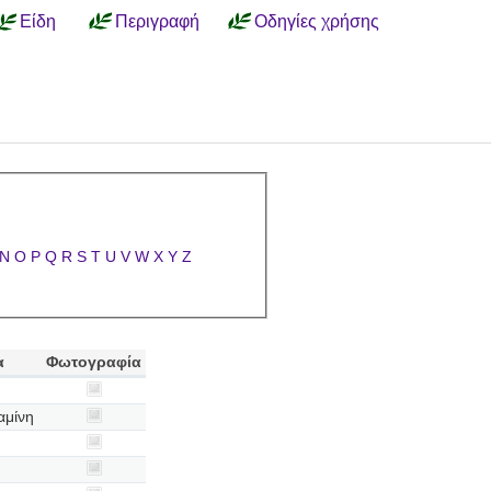
Είδη
Περιγραφή
Οδηγίες χρήσης
N
O
P
Q
R
S
T
U
V
W
X
Y
Z
α
Φωτογραφία
αμίνη