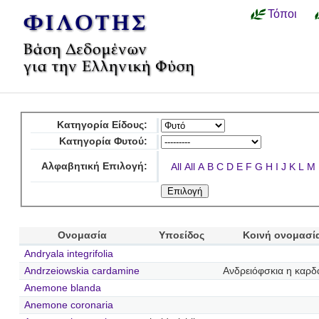
Τόποι
Κατηγορία Είδους:
Κατηγορία Φυτού:
Αλφαβητική Επιλογή:
All
All
A
B
C
D
E
F
G
H
I
J
K
L
M
Ονομασία
Υποείδος
Κοινή ονομασί
Andryala integrifolia
Andrzeiowskia cardamine
Ανδρειόφσκια η καρδ
Anemone blanda
Anemone coronaria