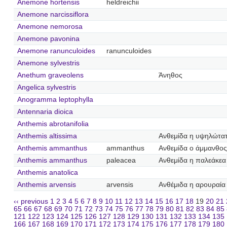
Anemone hortensis
heldreichii
Anemone narcissiflora
Anemone nemorosa
Anemone pavonina
Anemone ranunculoides
ranunculoides
Anemone sylvestris
Anethum graveolens
Άνηθος
Angelica sylvestris
Anogramma leptophylla
Antennaria dioica
Anthemis abrotanifolia
Anthemis altissima
Ανθεμίδα η υψηλώτα
Anthemis ammanthus
ammanthus
Ανθεμίδα ο άμμανθος
Anthemis ammanthus
paleacea
Ανθεμίδα η παλεάκεα
Anthemis anatolica
Anthemis arvensis
arvensis
Ανθέμιδα η αρουραία
‹‹ previous
1
2
3
4
5
6
7
8
9
10
11
12
13
14
15
16
17
18
19
20
21
65
66
67
68
69
70
71
72
73
74
75
76
77
78
79
80
81
82
83
84
85
121
122
123
124
125
126
127
128
129
130
131
132
133
134
135
166
167
168
169
170
171
172
173
174
175
176
177
178
179
180