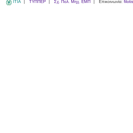
ITIA
ΤΥΠΠΕΡ
Σχ. Πολ. Μηχ. ΕΜΠ
Επικοινωνία:
filot