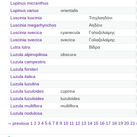
Lupinus micranthus
Lupinus varius
orientalis
Luscinia luscinia
Τσιχλαηδόνι
Luscinia megarhynchos
Αηδόνι
Luscinia svecica
cyanecula
Γαλαζολαίμης
Luscinia svecica
svecica
Γαλαζολαίμης
Lutra lutra
Βίδρα
Luzula alpinopilosa
obscura
Luzula campestris
Luzula forsteri
Luzula italica
Luzula luzulina
Luzula luzuloides
cuprina
Luzula luzuloides
luzuloides
Luzula multiflora
multiflora
Luzula nodulosa
‹‹ previous
1
2
3
4
5
6
7
8
9
10
11
12
13
14
15
16
17
18
19
20
21