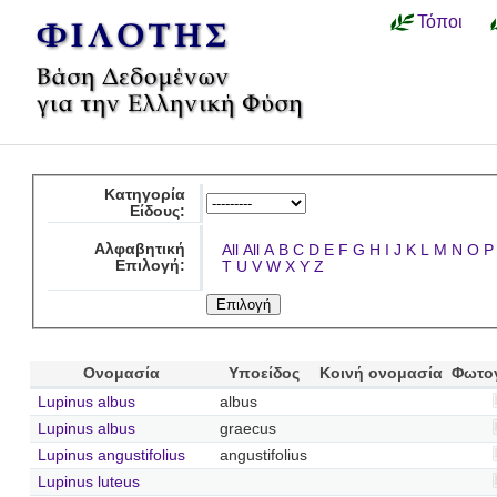
Τόποι
Κατηγορία
Είδους:
Αλφαβητική
All
All
A
B
C
D
E
F
G
H
I
J
K
L
M
N
O
P
Επιλογή:
T
U
V
W
X
Y
Z
Ονομασία
Υποείδος
Κοινή ονομασία
Φωτο
Lupinus albus
albus
Lupinus albus
graecus
Lupinus angustifolius
angustifolius
Lupinus luteus