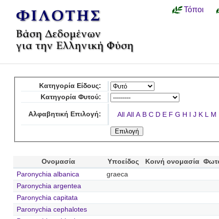
Τόποι
Κατηγορία Είδους:
Κατηγορία Φυτού:
Αλφαβητική Επιλογή:
All
All
A
B
C
D
E
F
G
H
I
J
K
L
M
Ονομασία
Υποείδος
Κοινή ονομασία
Φωτ
Paronychia albanica
graeca
Paronychia argentea
Paronychia capitata
Paronychia cephalotes