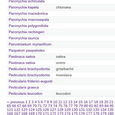
Paronychia echinulata
Paronychia kapela
chionaea
Paronychia macedonica
Paronychia macrosepala
Paronychia polygonifolia
Paronychia rechingeri
Paronychia taurica
Parvotrisetum myrianthum
Paspalum paspalodes
Pastinaca sativa
sativa
Pastinaca sativa
urens
Pedicularis brachyodonta
grisebachii
Pedicularis brachyodonta
moesiaca
Pedicularis friderici-augusti
Pedicularis graeca
Pedicularis leucodon
leucodon
‹‹ previous
1
2
3
4
5
6
7
8
9
10
11
12
13
14
15
16
17
18
19
20
21
65
66
67
68
69
70
71
72
73
74
75
76
77
78
79
80
81
82
83
84
85
121
122
123
124
125
126
127
128
129
130
131
132
133
134
135
166
167
168
169
170
171
172
173
174
175
176
177
178
179
180