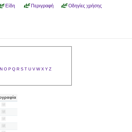
Είδη
Περιγραφή
Οδηγίες χρήσης
N
O
P
Q
R
S
T
U
V
W
X
Y
Z
ογραφία