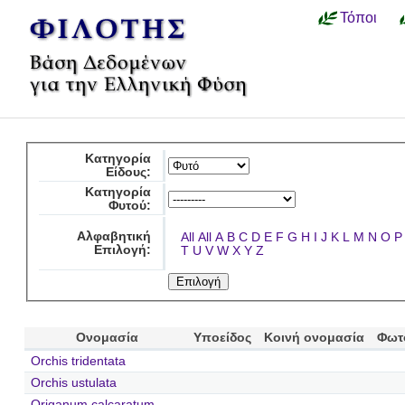
Τόποι
Κατηγορία
Είδους:
Κατηγορία
Φυτού:
Αλφαβητική
All
All
A
B
C
D
E
F
G
H
I
J
K
L
M
N
O
P
Επιλογή:
T
U
V
W
X
Y
Z
Ονομασία
Υποείδος
Κοινή ονομασία
Φωτ
Orchis tridentata
Orchis ustulata
Origanum calcaratum