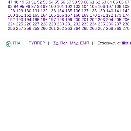
47
48
49
50
51
52
53
54
55
56
57
58
59
60
61
62
63
64
65
66
67
93
94
95
96
97
98
99
100
101
102
103
104
105
106
107
108
109
128
129
130
131
132
133
134
135
136
137
138
139
140
141
142
160
161
162
163
164
165
166
167
168
169
170
171
172
173
174
192
193
194
195
196
197
198
199
200
201
202
203
204
205
206
224
225
226
227
228
229
230
231
232
233
234
235
236
237
238
256
257
258
259
260
261
262
263
264
265
266
267
268
269
270
ITIA
ΤΥΠΠΕΡ
Σχ. Πολ. Μηχ. ΕΜΠ
Επικοινωνία:
filot