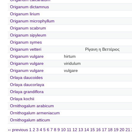
Origanum dictamnus
Origanum lirium
Origanum microphyllum
Origanum scabrum
Origanum sipyleum
Origanum symes
Origanum vetteri
Ρίγανη η Βεττέριος
Origanum vulgare
hirtum
Origanum vulgare
viridulum
Origanum vulgare
vulgare
Orlaya daucoides
Orlaya daucorlaya
Orlaya grandiflora
Orlaya kochii
Ornithogalum arabicum
Ornithogalum armeniacum
Ornithogalum atticum
‹‹ previous
1
2
3
4
5
6
7
8
9
10
11
12
13
14
15
16
17
18
19
20
21