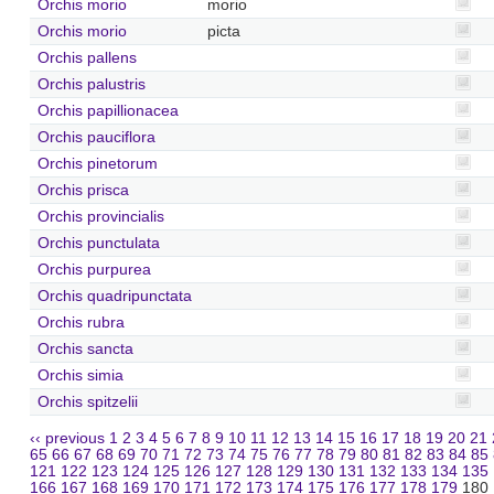
Orchis morio
morio
Orchis morio
picta
Orchis pallens
Orchis palustris
Orchis papillionacea
Orchis pauciflora
Orchis pinetorum
Orchis prisca
Orchis provincialis
Orchis punctulata
Orchis purpurea
Orchis quadripunctata
Orchis rubra
Orchis sancta
Orchis simia
Orchis spitzelii
‹‹ previous
1
2
3
4
5
6
7
8
9
10
11
12
13
14
15
16
17
18
19
20
21
65
66
67
68
69
70
71
72
73
74
75
76
77
78
79
80
81
82
83
84
85
121
122
123
124
125
126
127
128
129
130
131
132
133
134
135
166
167
168
169
170
171
172
173
174
175
176
177
178
179
180