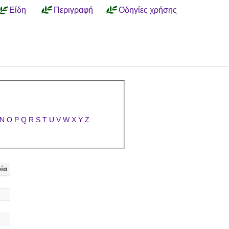
Είδη
Περιγραφή
Οδηγίες χρήσης
N
O
P
Q
R
S
T
U
V
W
X
Y
Z
ία