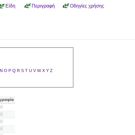
Είδη
Περιγραφή
Οδηγίες χρήσης
N
O
P
Q
R
S
T
U
V
W
X
Y
Z
γραφία