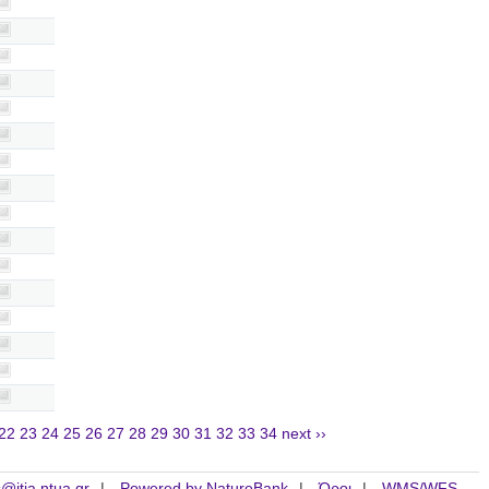
22
23
24
25
26
27
28
29
30
31
32
33
34
next ››
is@itia.ntua.gr
Powered by NatureBank
Όροι
WMS/WFS