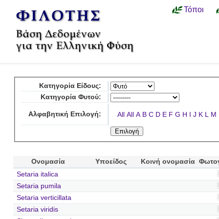
Τόποι
Κατηγορία Είδους:
Κατηγορία Φυτού:
Αλφαβητική Επιλογή:
All
All
A
B
C
D
E
F
G
H
I
J
K
L
M
Ονομασία
Υποείδος
Κοινή ονομασία
Φωτο
Setaria italica
Setaria pumila
Setaria verticillata
Setaria viridis