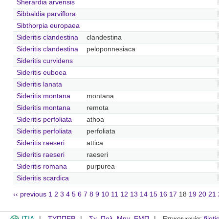
Sherardia arvensis
Sibbaldia parviflora
Sibthorpia europaea
Sideritis clandestina
clandestina
Sideritis clandestina
peloponnesiaca
Sideritis curvidens
Sideritis euboea
Sideritis lanata
Sideritis montana
montana
Sideritis montana
remota
Sideritis perfoliata
athoa
Sideritis perfoliata
perfoliata
Sideritis raeseri
attica
Sideritis raeseri
raeseri
Sideritis romana
purpurea
Sideritis scardica
‹‹ previous
1
2
3
4
5
6
7
8
9
10
11
12
13
14
15
16
17
18
19
20
21
ITIA
ΤΥΠΠΕΡ
Σχ. Πολ. Μηχ. ΕΜΠ
Επικοινωνία:
filot