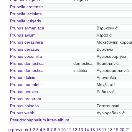
Prunella cretensis
Prunella laciniata
Prunella vulgaris
Prunus armeniaca
Βερυκοκκιά
Prunus avium
Κερασιά
Prunus cerasifera
Μακεδονική κορομ
Prunus cerasus
Βυσσινιά
Prunus cocomilia
Αγριοκορομηλιά
Prunus domestica
domestica
Δαμασκηνιά
Prunus domestica
instititia
Αγριοδαμασκηνιά
Prunus dulcis
Αμυγδαλιά
Prunus mahaleb
Μαχλεμπί
Prunus persica
Ροδακινιά
Prunus prostrata
Prunus spinosa
Τσαπουρνιά
Prunus webbii
Αγριοροδακινιά
Pseudognaphalium luteo-album
‹‹ previous
1
2
3
4
5
6
7
8
9
10
11
12
13
14
15
16
17
18
19
20
21