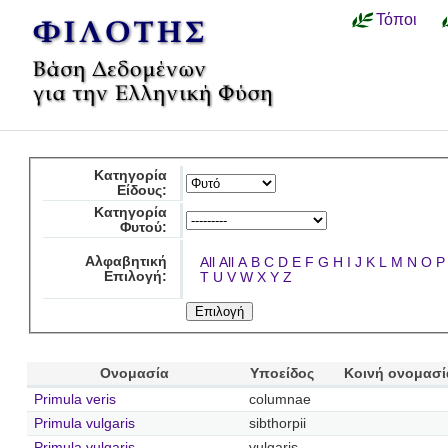
Τόποι
Κατηγορία
Είδους:
Κατηγορία
Φυτού:
Αλφαβητική
All
All
A
B
C
D
E
F
G
H
I
J
K
L
M
N
O
P
Επιλογή:
T
U
V
W
X
Y
Z
Ονομασία
Υποείδος
Κοινή ονομασί
Primula veris
columnae
Primula vulgaris
sibthorpii
Primula vulgaris
vulgaris