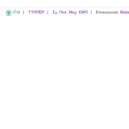
ITIA
ΤΥΠΠΕΡ
Σχ. Πολ. Μηχ. ΕΜΠ
Επικοινωνία:
filot