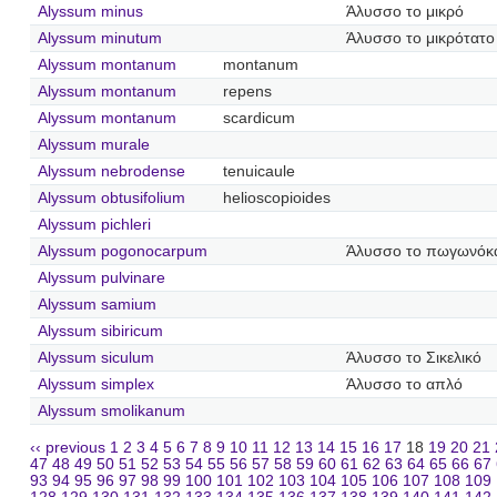
Alyssum minus
Άλυσσο το μικρό
Alyssum minutum
Άλυσσο το μικρότατο
Alyssum montanum
montanum
Alyssum montanum
repens
Alyssum montanum
scardicum
Alyssum murale
Alyssum nebrodense
tenuicaule
Alyssum obtusifolium
helioscopioides
Alyssum pichleri
Alyssum pogonocarpum
Άλυσσο το πωγωνόκ
Alyssum pulvinare
Alyssum samium
Alyssum sibiricum
Alyssum siculum
Άλυσσο το Σικελικό
Alyssum simplex
Άλυσσο το απλό
Alyssum smolikanum
‹‹ previous
1
2
3
4
5
6
7
8
9
10
11
12
13
14
15
16
17
18
19
20
21
47
48
49
50
51
52
53
54
55
56
57
58
59
60
61
62
63
64
65
66
67
93
94
95
96
97
98
99
100
101
102
103
104
105
106
107
108
109