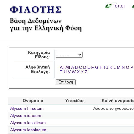
Τόποι
Κατηγορία
Είδους:
Αλφαβητική
All
All
A
B
C
D
E
F
G
H
I
J
K
L
M
N
O
P
Επιλογή:
T
U
V
W
X
Y
Z
Ονομασία
Υποείδος
Κοινή ονομασί
Alyssum hirsutum
Άλυσσο το χνουδωτό
Alyssum idaeum
Alyssum lassiticum
Alyssum lesbiacum