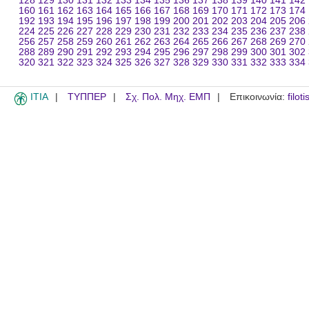
128
129
130
131
132
133
134
135
136
137
138
139
140
141
142
160
161
162
163
164
165
166
167
168
169
170
171
172
173
174
192
193
194
195
196
197
198
199
200
201
202
203
204
205
206
224
225
226
227
228
229
230
231
232
233
234
235
236
237
238
256
257
258
259
260
261
262
263
264
265
266
267
268
269
270
288
289
290
291
292
293
294
295
296
297
298
299
300
301
302
320
321
322
323
324
325
326
327
328
329
330
331
332
333
334
ITIA
ΤΥΠΠΕΡ
Σχ. Πολ. Μηχ. ΕΜΠ
Επικοινωνία:
filot