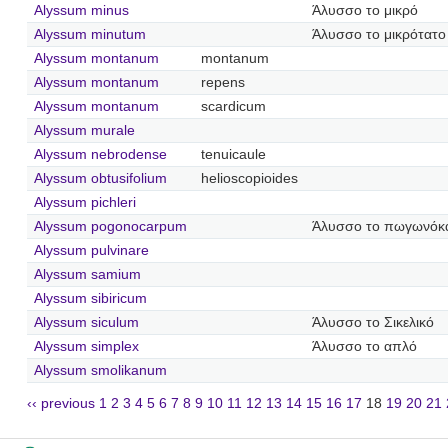
Alyssum minus
Άλυσσο το μικρό
Alyssum minutum
Άλυσσο το μικρότατο
Alyssum montanum
montanum
Alyssum montanum
repens
Alyssum montanum
scardicum
Alyssum murale
Alyssum nebrodense
tenuicaule
Alyssum obtusifolium
helioscopioides
Alyssum pichleri
Alyssum pogonocarpum
Άλυσσο το πωγωνόκ
Alyssum pulvinare
Alyssum samium
Alyssum sibiricum
Alyssum siculum
Άλυσσο το Σικελικό
Alyssum simplex
Άλυσσο το απλό
Alyssum smolikanum
‹‹ previous
1
2
3
4
5
6
7
8
9
10
11
12
13
14
15
16
17
18
19
20
21