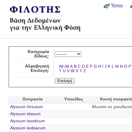
Τόποι
Κατηγορία
Είδους:
Αλφαβητική
All
All
A
B
C
D
E
F
G
H
I
J
K
L
M
N
O
P
Επιλογή:
T
U
V
W
X
Y
Z
Ονομασία
Υποείδος
Κοινή ονομασί
Alyssum hirsutum
Άλυσσο το χνουδωτό
Alyssum idaeum
Alyssum lassiticum
Alyssum lesbiacum