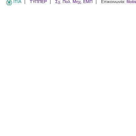
ITIA
ΤΥΠΠΕΡ
Σχ. Πολ. Μηχ. ΕΜΠ
Επικοινωνία:
filot