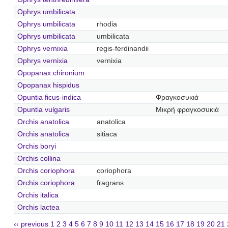
Ophrys umbilicata
Ophrys umbilicata
rhodia
Ophrys umbilicata
umbilicata
Ophrys vernixia
regis-ferdinandii
Ophrys vernixia
vernixia
Opopanax chironium
Opopanax hispidus
Opuntia ficus-indica
Φραγκοσυκιά
Opuntia vulgaris
Μικρή φραγκοσυκιά
Orchis anatolica
anatolica
Orchis anatolica
sitiaca
Orchis boryi
Orchis collina
Orchis coriophora
coriophora
Orchis coriophora
fragrans
Orchis italica
Orchis lactea
‹‹ previous
1
2
3
4
5
6
7
8
9
10
11
12
13
14
15
16
17
18
19
20
21