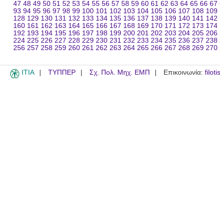
47
48
49
50
51
52
53
54
55
56
57
58
59
60
61
62
63
64
65
66
67
93
94
95
96
97
98
99
100
101
102
103
104
105
106
107
108
109
128
129
130
131
132
133
134
135
136
137
138
139
140
141
142
160
161
162
163
164
165
166
167
168
169
170
171
172
173
174
192
193
194
195
196
197
198
199
200
201
202
203
204
205
206
224
225
226
227
228
229
230
231
232
233
234
235
236
237
238
256
257
258
259
260
261
262
263
264
265
266
267
268
269
270
ITIA
ΤΥΠΠΕΡ
Σχ. Πολ. Μηχ. ΕΜΠ
Επικοινωνία:
filot