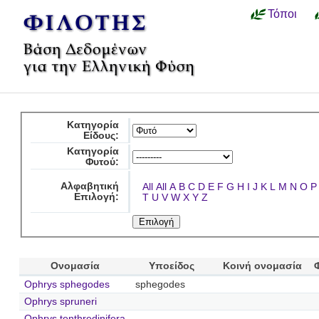
Τόποι
Κατηγορία
Είδους:
Κατηγορία
Φυτού:
Αλφαβητική
All
All
A
B
C
D
E
F
G
H
I
J
K
L
M
N
O
P
Επιλογή:
T
U
V
W
X
Y
Z
Ονομασία
Υποείδος
Κοινή ονομασία
Ophrys sphegodes
sphegodes
Ophrys spruneri
Ophrys tenthredinifera