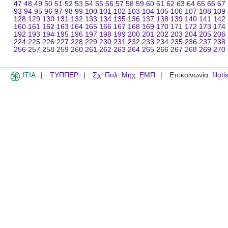
47
48
49
50
51
52
53
54
55
56
57
58
59
60
61
62
63
64
65
66
67
93
94
95
96
97
98
99
100
101
102
103
104
105
106
107
108
109
128
129
130
131
132
133
134
135
136
137
138
139
140
141
142
160
161
162
163
164
165
166
167
168
169
170
171
172
173
174
192
193
194
195
196
197
198
199
200
201
202
203
204
205
206
224
225
226
227
228
229
230
231
232
233
234
235
236
237
238
256
257
258
259
260
261
262
263
264
265
266
267
268
269
270
ITIA
ΤΥΠΠΕΡ
Σχ. Πολ. Μηχ. ΕΜΠ
Επικοινωνία:
filot