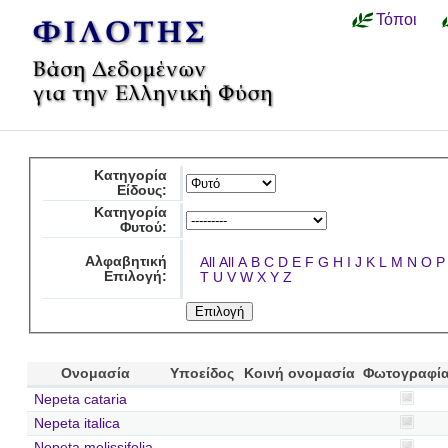
Τόποι
Κατηγορία
Είδους:
Κατηγορία
Φυτού:
Αλφαβητική
All
All
A
B
C
D
E
F
G
H
I
J
K
L
M
N
O
P
Επιλογή:
T
U
V
W
X
Y
Z
Ονομασία
Υποείδος
Κοινή ονομασία
Φωτογραφί
Nepeta cataria
Nepeta italica
Nepeta melissifolia