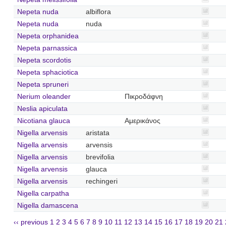
Nepeta nuda
albiflora
Nepeta nuda
nuda
Nepeta orphanidea
Nepeta parnassica
Nepeta scordotis
Nepeta sphaciotica
Nepeta spruneri
Nerium oleander
Πικροδάφνη
Neslia apiculata
Nicotiana glauca
Αμερικάνος
Nigella arvensis
aristata
Nigella arvensis
arvensis
Nigella arvensis
brevifolia
Nigella arvensis
glauca
Nigella arvensis
rechingeri
Nigella carpatha
Nigella damascena
‹‹ previous
1
2
3
4
5
6
7
8
9
10
11
12
13
14
15
16
17
18
19
20
21