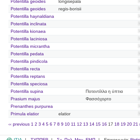
Potentilla geoides
longisepala
Potentilla geoides
regis-borisii
Potentilla haynaldiana
Potentilla inclinata
Potentilla kionaea
Potentilla laciniosa
Potentilla micrantha
Potentilla pedata
Potentilla pindicola
Potentilla recta
Potentilla reptans
Potentilla speciosa
Potentilla supina
Ποτεντίλλα η ύπτια
Prasium majus
Φασσόχορτο
Prenanthes purpurea
Primula elatior
elatior
‹‹ previous
1
2
3
4
5
6
7
8
9
10
11
12
13
14
15
16
17
18
19
20
21
ITIA
ΤΥΠΠΕΡ
Σχ. Πολ. Μηχ. ΕΜΠ
Επικοινωνία:
filot