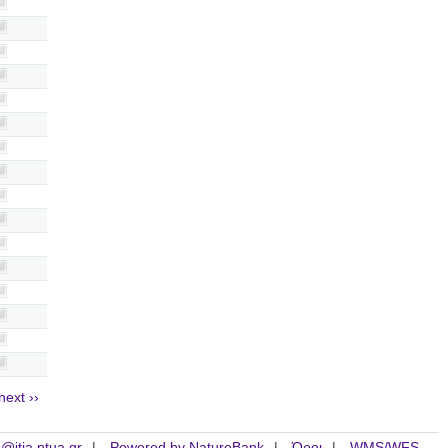
next ››
is@itia.ntua.gr
Powered by NatureBank
Όροι
WMS/WFS