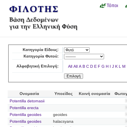
Τόποι
Κατηγορία Είδους:
Κατηγορία Φυτού:
Αλφαβητική Επιλογή:
All
All
A
B
C
D
E
F
G
H
I
J
K
L
M
Ονομασία
Υποείδος
Κοινή ονομασία
Φωτογ
Potentilla detomasii
Potentilla erecta
Potentilla geoides
geoides
Potentilla geoides
halacsyana