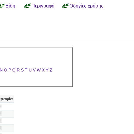
Είδη
Περιγραφή
Οδηγίες χρήσης
N
O
P
Q
R
S
T
U
V
W
X
Y
Z
ραφία