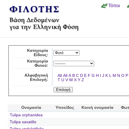
Τόποι
Κατηγορία
Είδους:
Κατηγορία
Φυτού:
Αλφαβητική
All
All
A
B
C
D
E
F
G
H
I
J
K
L
M
N
O
P
Επιλογή:
T
U
V
W
X
Y
Z
Ονομασία
Υποείδος
Κοινή ονομασία
Φωτ
Tulipa orphanidea
Tulipa saxatilis
Tulipa undulatifolia