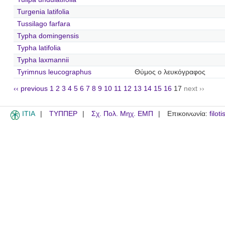
Turgenia latifolia
Tussilago farfara
Typha domingensis
Typha latifolia
Typha laxmannii
Tyrimnus leucographus
Θύμος ο λευκόγραφος
‹‹ previous
1
2
3
4
5
6
7
8
9
10
11
12
13
14
15
16
17
next ››
ITIA
ΤΥΠΠΕΡ
Σχ. Πολ. Μηχ. ΕΜΠ
Επικοινωνία:
filot