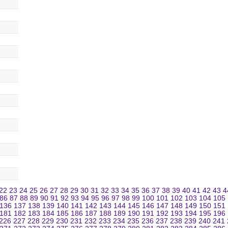
22
23
24
25
26
27
28
29
30
31
32
33
34
35
36
37
38
39
40
41
42
43
4
86
87
88
89
90
91
92
93
94
95
96
97
98
99
100
101
102
103
104
105
136
137
138
139
140
141
142
143
144
145
146
147
148
149
150
151
181
182
183
184
185
186
187
188
189
190
191
192
193
194
195
196
226
227
228
229
230
231
232
233
234
235
236
237
238
239
240
241