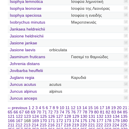
Isophya lemnotica
Ισοφύα λημνοτική
Isophya leonorae
Ισοφύα της Λεονόρας
Isophya speciosa
Ισοφύα η ενειδής
Ixobrychus minutus
Μικροτσικνιάς
Jankaea heldreichii
Jasione heldreichii
Jasione jankae
Jasione laevis
orbiculata
Jasminum fruticans
Γιασεμί το θαμνώδες
Johrenia distans
Jovibarba heuffelii
Juglans regia
Καρυδιά
Juncus acutus
acutus
Juncus alpinus
alpinus
Juncus anceps
‹‹ previous
1
2
3
4
5
6
7
8
9
10
11
12
13
14
15
16
17
18
19
20
21
65
66
67
68
69
70
71
72
73
74
75
76
77
78
79
80
81
82
83
84
85
121
122
123
124
125
126
127
128
129
130
131
132
133
134
135
166
167
168
169
170
171
172
173
174
175
176
177
178
179
180
211
212
213
214
215
216
217
218
219
220
221
222
223
224
225