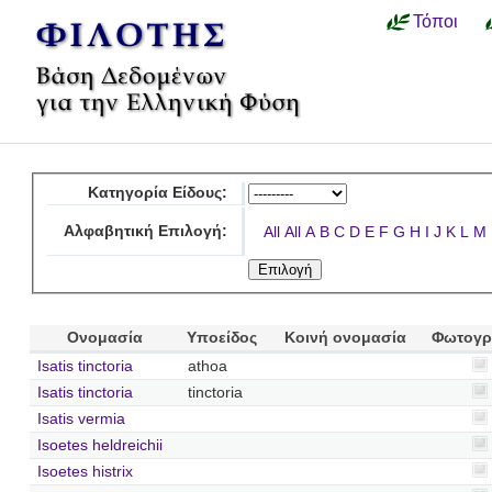
Τόποι
Κατηγορία Είδους:
Αλφαβητική Επιλογή:
All
All
A
B
C
D
E
F
G
H
I
J
K
L
M
Ονομασία
Υποείδος
Κοινή ονομασία
Φωτογρ
Isatis tinctoria
athoa
Isatis tinctoria
tinctoria
Isatis vermia
Isoetes heldreichii
Isoetes histrix