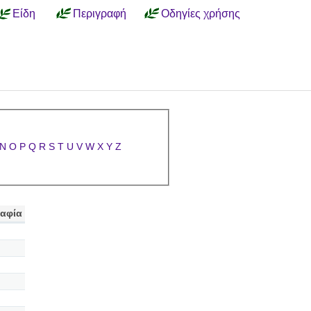
Είδη
Περιγραφή
Οδηγίες χρήσης
N
O
P
Q
R
S
T
U
V
W
X
Y
Z
αφία