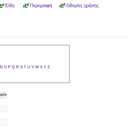
Είδη
Περιγραφή
Οδηγίες χρήσης
N
O
P
Q
R
S
T
U
V
W
X
Y
Z
φία