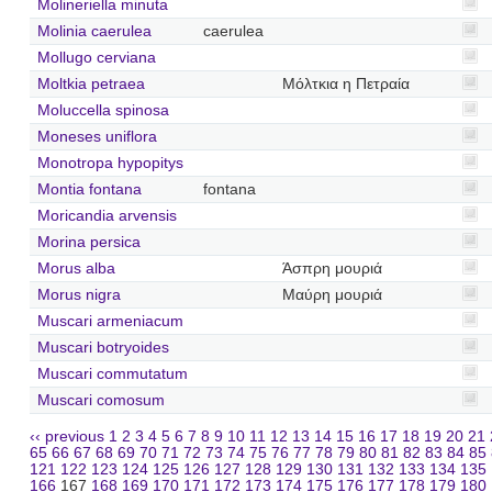
Molineriella minuta
Molinia caerulea
caerulea
Mollugo cerviana
Moltkia petraea
Μόλτκια η Πετραία
Moluccella spinosa
Moneses uniflora
Monotropa hypopitys
Montia fontana
fontana
Moricandia arvensis
Morina persica
Morus alba
Άσπρη μουριά
Morus nigra
Μαύρη μουριά
Muscari armeniacum
Muscari botryoides
Muscari commutatum
Muscari comosum
‹‹ previous
1
2
3
4
5
6
7
8
9
10
11
12
13
14
15
16
17
18
19
20
21
65
66
67
68
69
70
71
72
73
74
75
76
77
78
79
80
81
82
83
84
85
121
122
123
124
125
126
127
128
129
130
131
132
133
134
135
166
167
168
169
170
171
172
173
174
175
176
177
178
179
180