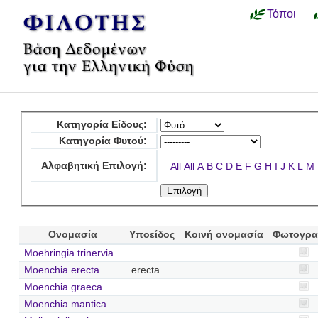
Τόποι
Κατηγορία Είδους:
Κατηγορία Φυτού:
Αλφαβητική Επιλογή:
All
All
A
B
C
D
E
F
G
H
I
J
K
L
M
Ονομασία
Υποείδος
Κοινή ονομασία
Φωτογρα
Moehringia trinervia
Moenchia erecta
erecta
Moenchia graeca
Moenchia mantica