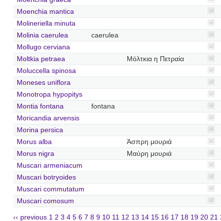
Moenchia mantica
Molineriella minuta
Molinia caerulea
caerulea
Mollugo cerviana
Moltkia petraea
Μόλτκια η Πετραία
Moluccella spinosa
Moneses uniflora
Monotropa hypopitys
Montia fontana
fontana
Moricandia arvensis
Morina persica
Morus alba
Άσπρη μουριά
Morus nigra
Μαύρη μουριά
Muscari armeniacum
Muscari botryoides
Muscari commutatum
Muscari comosum
‹‹ previous
1
2
3
4
5
6
7
8
9
10
11
12
13
14
15
16
17
18
19
20
21