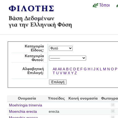
Τόποι
Κατηγορία
Είδους:
Κατηγορία
Φυτού:
Αλφαβητική
All
All
A
B
C
D
E
F
G
H
I
J
K
L
M
N
O
P
Επιλογή:
T
U
V
W
X
Y
Z
Ονομασία
Υποείδος
Κοινή ονομασία
Φωτογρα
Moehringia trinervia
Moenchia erecta
erecta
Moenchia graeca