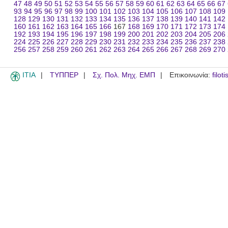
47
48
49
50
51
52
53
54
55
56
57
58
59
60
61
62
63
64
65
66
67
93
94
95
96
97
98
99
100
101
102
103
104
105
106
107
108
109
128
129
130
131
132
133
134
135
136
137
138
139
140
141
142
160
161
162
163
164
165
166
167
168
169
170
171
172
173
174
192
193
194
195
196
197
198
199
200
201
202
203
204
205
206
224
225
226
227
228
229
230
231
232
233
234
235
236
237
238
256
257
258
259
260
261
262
263
264
265
266
267
268
269
270
ITIA
ΤΥΠΠΕΡ
Σχ. Πολ. Μηχ. ΕΜΠ
Επικοινωνία:
filot