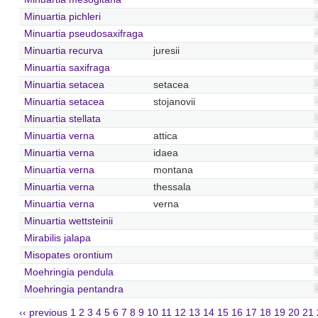
Minuartia pichleri
Minuartia pseudosaxifraga
Minuartia recurva
juresii
Minuartia saxifraga
Minuartia setacea
setacea
Minuartia setacea
stojanovii
Minuartia stellata
Minuartia verna
attica
Minuartia verna
idaea
Minuartia verna
montana
Minuartia verna
thessala
Minuartia verna
verna
Minuartia wettsteinii
Mirabilis jalapa
Misopates orontium
Moehringia pendula
Moehringia pentandra
‹‹ previous
1
2
3
4
5
6
7
8
9
10
11
12
13
14
15
16
17
18
19
20
21