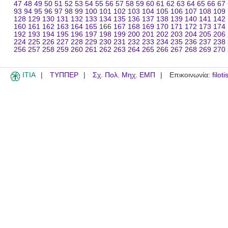
47
48
49
50
51
52
53
54
55
56
57
58
59
60
61
62
63
64
65
66
67
93
94
95
96
97
98
99
100
101
102
103
104
105
106
107
108
109
128
129
130
131
132
133
134
135
136
137
138
139
140
141
142
160
161
162
163
164
165
166
167
168
169
170
171
172
173
174
192
193
194
195
196
197
198
199
200
201
202
203
204
205
206
224
225
226
227
228
229
230
231
232
233
234
235
236
237
238
256
257
258
259
260
261
262
263
264
265
266
267
268
269
270
ITIA
ΤΥΠΠΕΡ
Σχ. Πολ. Μηχ. ΕΜΠ
Επικοινωνία:
filot