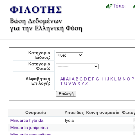
Τόποι
Κατηγορία
Είδους:
Κατηγορία
Φυτού:
Αλφαβητική
All
All
A
B
C
D
E
F
G
H
I
J
K
L
M
N
O
P
Επιλογή:
T
U
V
W
X
Y
Z
Ονομασία
Υποείδος
Κοινή ονομασία
Φωτο
Minuartia hybrida
lydia
Minuartia juniperina
Minuartia mesogitana