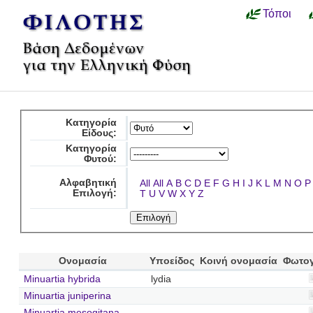
Τόποι
Κατηγορία
Είδους:
Κατηγορία
Φυτού:
Αλφαβητική
All
All
A
B
C
D
E
F
G
H
I
J
K
L
M
N
O
P
Επιλογή:
T
U
V
W
X
Y
Z
Ονομασία
Υποείδος
Κοινή ονομασία
Φωτο
Minuartia hybrida
lydia
Minuartia juniperina
Minuartia mesogitana