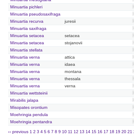
Minuartia pichleri
Minuartia pseudosaxifraga
Minuartia recurva
juresii
Minuartia saxifraga
Minuartia setacea
setacea
Minuartia setacea
stojanovii
Minuartia stellata
Minuartia verna
attica
Minuartia verna
idaea
Minuartia verna
montana
Minuartia verna
thessala
Minuartia verna
verna
Minuartia wettsteinii
Mirabilis jalapa
Misopates orontium
Moehringia pendula
Moehringia pentandra
‹‹ previous
1
2
3
4
5
6
7
8
9
10
11
12
13
14
15
16
17
18
19
20
21