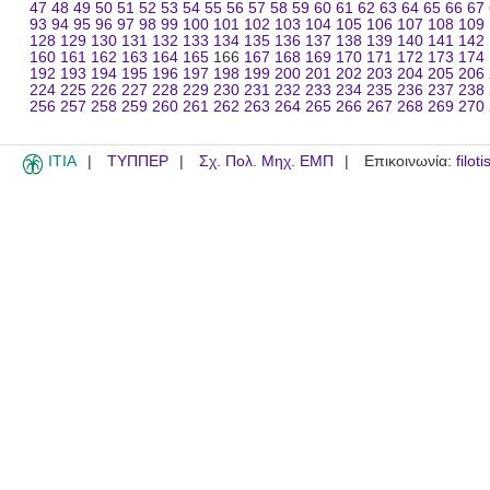
47
48
49
50
51
52
53
54
55
56
57
58
59
60
61
62
63
64
65
66
67
93
94
95
96
97
98
99
100
101
102
103
104
105
106
107
108
109
128
129
130
131
132
133
134
135
136
137
138
139
140
141
142
160
161
162
163
164
165
166
167
168
169
170
171
172
173
174
192
193
194
195
196
197
198
199
200
201
202
203
204
205
206
224
225
226
227
228
229
230
231
232
233
234
235
236
237
238
256
257
258
259
260
261
262
263
264
265
266
267
268
269
270
ITIA
ΤΥΠΠΕΡ
Σχ. Πολ. Μηχ. ΕΜΠ
Επικοινωνία:
filot