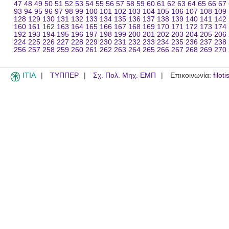
47
48
49
50
51
52
53
54
55
56
57
58
59
60
61
62
63
64
65
66
67
93
94
95
96
97
98
99
100
101
102
103
104
105
106
107
108
109
128
129
130
131
132
133
134
135
136
137
138
139
140
141
142
160
161
162
163
164
165
166
167
168
169
170
171
172
173
174
192
193
194
195
196
197
198
199
200
201
202
203
204
205
206
224
225
226
227
228
229
230
231
232
233
234
235
236
237
238
256
257
258
259
260
261
262
263
264
265
266
267
268
269
270
ITIA
ΤΥΠΠΕΡ
Σχ. Πολ. Μηχ. ΕΜΠ
Επικοινωνία:
filot