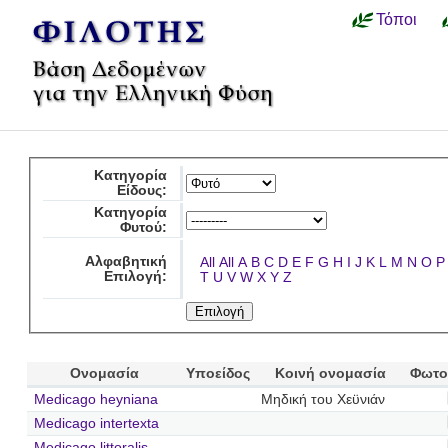
Τόποι
Κατηγορία
Είδους:
Κατηγορία
Φυτού:
Αλφαβητική
All
All
A
B
C
D
E
F
G
H
I
J
K
L
M
N
O
P
Επιλογή:
T
U
V
W
X
Y
Z
Ονομασία
Υποείδος
Κοινή ονομασία
Φωτο
Medicago heyniana
Μηδική του Χεϋνιάν
Medicago intertexta
Medicago littoralis