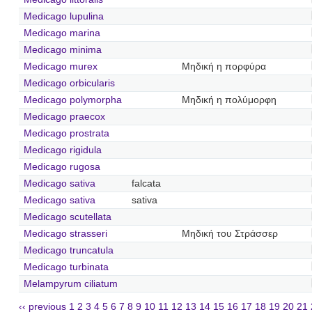
Medicago lupulina
Medicago marina
Medicago minima
Medicago murex
Μηδική η πορφύρα
Medicago orbicularis
Medicago polymorpha
Μηδική η πολύμορφη
Medicago praecox
Medicago prostrata
Medicago rigidula
Medicago rugosa
Medicago sativa
falcata
Medicago sativa
sativa
Medicago scutellata
Medicago strasseri
Μηδική του Στράσσερ
Medicago truncatula
Medicago turbinata
Melampyrum ciliatum
‹‹ previous
1
2
3
4
5
6
7
8
9
10
11
12
13
14
15
16
17
18
19
20
21