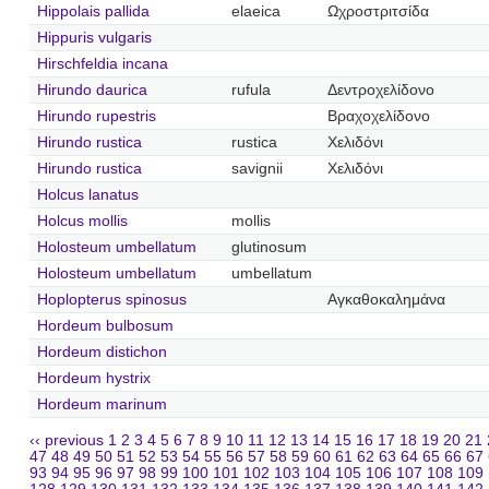
Hippolais pallida
elaeica
Ωχροστριτσίδα
Hippuris vulgaris
Hirschfeldia incana
Hirundo daurica
rufula
Δεντροχελίδονο
Hirundo rupestris
Βραχοχελίδονο
Hirundo rustica
rustica
Χελιδόνι
Hirundo rustica
savignii
Χελιδόνι
Holcus lanatus
Holcus mollis
mollis
Holosteum umbellatum
glutinosum
Holosteum umbellatum
umbellatum
Hoplopterus spinosus
Αγκαθοκαλημάνα
Hordeum bulbosum
Hordeum distichon
Hordeum hystrix
Hordeum marinum
‹‹ previous
1
2
3
4
5
6
7
8
9
10
11
12
13
14
15
16
17
18
19
20
21
47
48
49
50
51
52
53
54
55
56
57
58
59
60
61
62
63
64
65
66
67
93
94
95
96
97
98
99
100
101
102
103
104
105
106
107
108
109