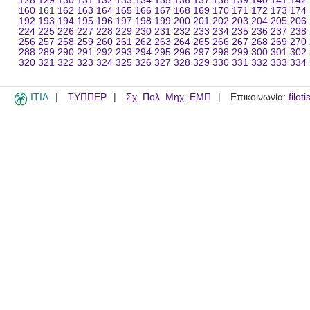
128
129
130
131
132
133
134
135
136
137
138
139
140
141
142
160
161
162
163
164
165
166
167
168
169
170
171
172
173
174
192
193
194
195
196
197
198
199
200
201
202
203
204
205
206
224
225
226
227
228
229
230
231
232
233
234
235
236
237
238
256
257
258
259
260
261
262
263
264
265
266
267
268
269
270
288
289
290
291
292
293
294
295
296
297
298
299
300
301
302
320
321
322
323
324
325
326
327
328
329
330
331
332
333
334
ITIA
ΤΥΠΠΕΡ
Σχ. Πολ. Μηχ. ΕΜΠ
Επικοινωνία:
filot