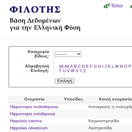
Τόποι
Κατηγορία
Είδους:
Αλφαβητική
All
All
A
B
C
D
E
F
G
H
I
J
K
L
M
N
O
P
Επιλογή:
T
U
V
W
X
Y
Z
Ονομασία
Υποείδος
Κοινή ονομασία
Hippocrepis multisiliquosa
Ιπποκρηπίς η πολυχε
Hippocrepis unisiliquosa
Hippolais icterina
Κιτρινοστριτσίδα
Hippolais olivetorum
Λιοστριτσίδα