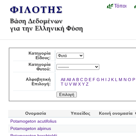
Τόποι
Κατηγορία
Είδους:
Κατηγορία
Φυτού:
Αλφαβητική
All
All
A
B
C
D
E
F
G
H
I
J
K
L
M
N
O
P
Επιλογή:
T
U
V
W
X
Y
Z
Ονομασία
Υποείδος
Κοινή ονομασία
Potamogeton acutifolius
Potamogeton alpinus
Potamogeton berchtoldii