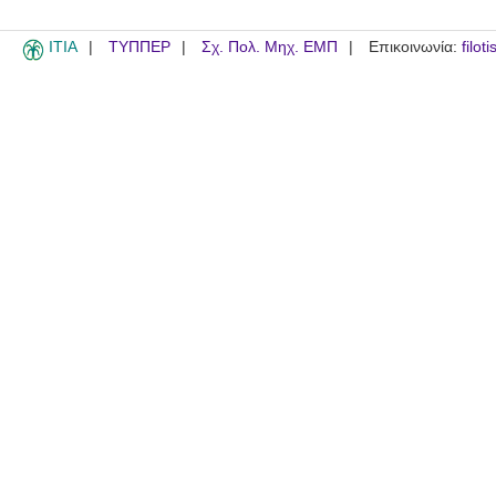
ITIA
ΤΥΠΠΕΡ
Σχ. Πολ. Μηχ. ΕΜΠ
Επικοινωνία:
filot