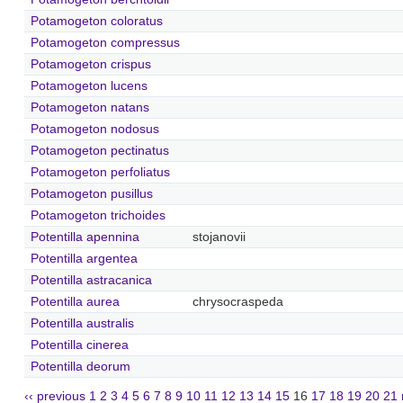
Potamogeton coloratus
Potamogeton compressus
Potamogeton crispus
Potamogeton lucens
Potamogeton natans
Potamogeton nodosus
Potamogeton pectinatus
Potamogeton perfoliatus
Potamogeton pusillus
Potamogeton trichoides
Potentilla apennina
stojanovii
Potentilla argentea
Potentilla astracanica
Potentilla aurea
chrysocraspeda
Potentilla australis
Potentilla cinerea
Potentilla deorum
‹‹ previous
1
2
3
4
5
6
7
8
9
10
11
12
13
14
15
16
17
18
19
20
21