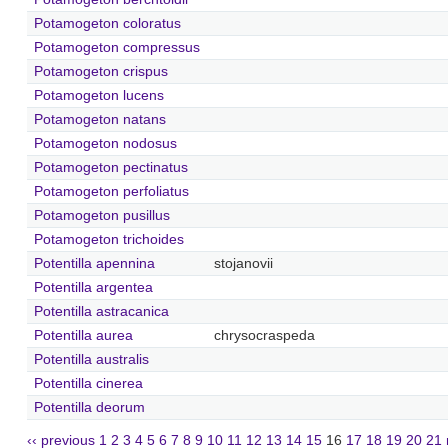
Potamogeton coloratus
Potamogeton compressus
Potamogeton crispus
Potamogeton lucens
Potamogeton natans
Potamogeton nodosus
Potamogeton pectinatus
Potamogeton perfoliatus
Potamogeton pusillus
Potamogeton trichoides
Potentilla apennina
stojanovii
Potentilla argentea
Potentilla astracanica
Potentilla aurea
chrysocraspeda
Potentilla australis
Potentilla cinerea
Potentilla deorum
‹‹ previous
1
2
3
4
5
6
7
8
9
10
11
12
13
14
15
16
17
18
19
20
21