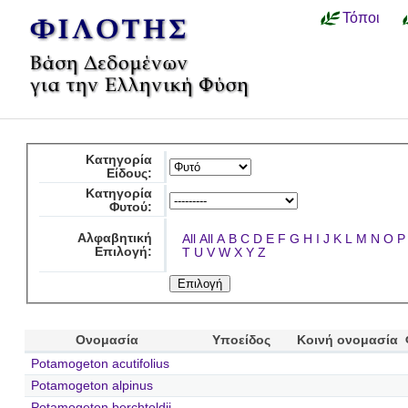
Τόποι
Κατηγορία
Είδους:
Κατηγορία
Φυτού:
Αλφαβητική
All
All
A
B
C
D
E
F
G
H
I
J
K
L
M
N
O
P
Επιλογή:
T
U
V
W
X
Y
Z
Ονομασία
Υποείδος
Κοινή ονομασία
Potamogeton acutifolius
Potamogeton alpinus
Potamogeton berchtoldii