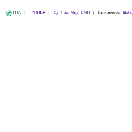
ITIA
ΤΥΠΠΕΡ
Σχ. Πολ. Μηχ. ΕΜΠ
Επικοινωνία:
filot