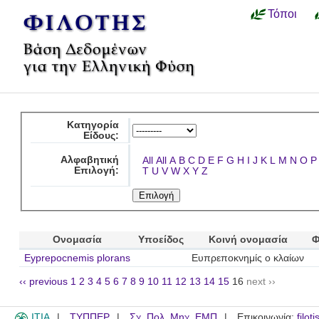
Τόποι
Κατηγορία
Είδους:
Αλφαβητική
All
All
A
B
C
D
E
F
G
H
I
J
K
L
M
N
O
P
Επιλογή:
T
U
V
W
X
Y
Z
Ονομασία
Υποείδος
Κοινή ονομασία
Φ
Eyprepocnemis plorans
Ευπρεποκνημίς ο κλαίων
‹‹ previous
1
2
3
4
5
6
7
8
9
10
11
12
13
14
15
16
next ››
ITIA
ΤΥΠΠΕΡ
Σχ. Πολ. Μηχ. ΕΜΠ
Επικοινωνία:
filot