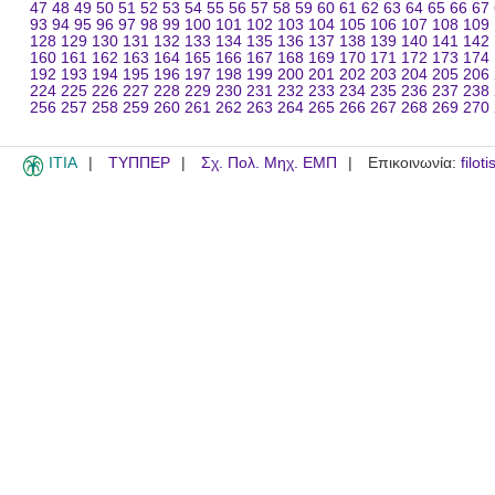
47
48
49
50
51
52
53
54
55
56
57
58
59
60
61
62
63
64
65
66
67
93
94
95
96
97
98
99
100
101
102
103
104
105
106
107
108
109
128
129
130
131
132
133
134
135
136
137
138
139
140
141
142
160
161
162
163
164
165
166
167
168
169
170
171
172
173
174
192
193
194
195
196
197
198
199
200
201
202
203
204
205
206
224
225
226
227
228
229
230
231
232
233
234
235
236
237
238
256
257
258
259
260
261
262
263
264
265
266
267
268
269
270
ITIA
ΤΥΠΠΕΡ
Σχ. Πολ. Μηχ. ΕΜΠ
Επικοινωνία:
filot