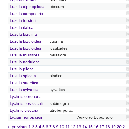
Luzula alpinopilosa
obscura
Luzula campestris
Luzula forsteri
Luzula italica
Luzula luzulina
Luzula luzuloides
cuprina
Luzula luzuloides
luzuloides
Luzula multiflora
multiflora
Luzula nodulosa
Luzula pilosa
Luzula spicata
pindica
Luzula sudetica
Luzula sylvatica
sylvatica
Lychnis coronaria
Lychnis flos-cuculi
subintegra
Lychnis viscaria
atroburpurea
Lycium europaeum
Λύκιο το Ευρωπαίο
‹‹ previous
1
2
3
4
5
6
7
8
9
10
11
12
13
14
15
16
17
18
19
20
21