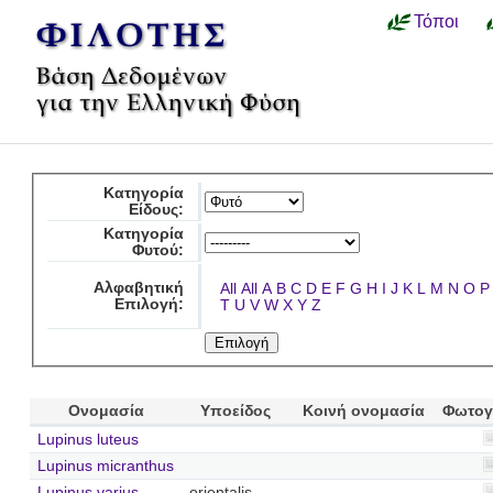
Τόποι
Κατηγορία
Είδους:
Κατηγορία
Φυτού:
Αλφαβητική
All
All
A
B
C
D
E
F
G
H
I
J
K
L
M
N
O
P
Επιλογή:
T
U
V
W
X
Y
Z
Ονομασία
Υποείδος
Κοινή ονομασία
Φωτογ
Lupinus luteus
Lupinus micranthus
Lupinus varius
orientalis