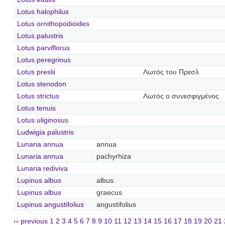
Lotus halophilus
Lotus ornithopodioides
Lotus palustris
Lotus parviflorus
Lotus peregrinus
Lotus preslii
Λωτός του Πρεσλ
Lotus stenodon
Lotus strictus
Λωτός ο συνεσφιγμένος
Lotus tenuis
Lotus uliginosus
Ludwigia palustris
Lunaria annua
annua
Lunaria annua
pachyrhiza
Lunaria rediviva
Lupinus albus
albus
Lupinus albus
graecus
Lupinus angustifolius
angustifolius
‹‹ previous
1
2
3
4
5
6
7
8
9
10
11
12
13
14
15
16
17
18
19
20
21