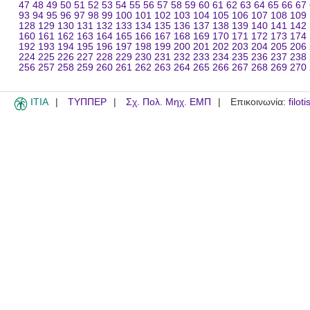
47
48
49
50
51
52
53
54
55
56
57
58
59
60
61
62
63
64
65
66
67
93
94
95
96
97
98
99
100
101
102
103
104
105
106
107
108
109
128
129
130
131
132
133
134
135
136
137
138
139
140
141
142
160
161
162
163
164
165
166
167
168
169
170
171
172
173
174
192
193
194
195
196
197
198
199
200
201
202
203
204
205
206
224
225
226
227
228
229
230
231
232
233
234
235
236
237
238
256
257
258
259
260
261
262
263
264
265
266
267
268
269
270
ITIA
ΤΥΠΠΕΡ
Σχ. Πολ. Μηχ. ΕΜΠ
Επικοινωνία:
filot