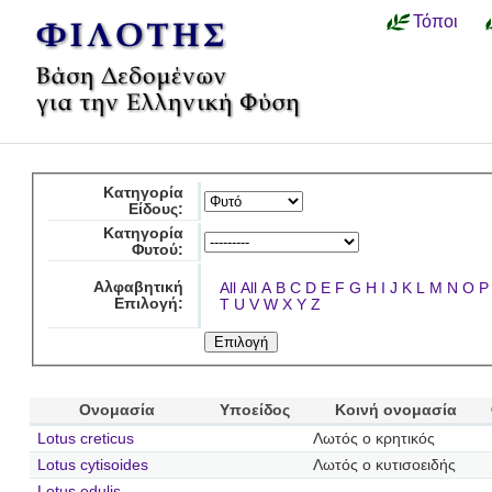
Τόποι
Κατηγορία
Είδους:
Κατηγορία
Φυτού:
Αλφαβητική
All
All
A
B
C
D
E
F
G
H
I
J
K
L
M
N
O
P
Επιλογή:
T
U
V
W
X
Y
Z
Ονομασία
Υποείδος
Κοινή ονομασία
Lotus creticus
Λωτός ο κρητικός
Lotus cytisoides
Λωτός ο κυτισοειδής
Lotus edulis