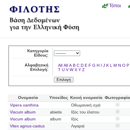
Τόποι
Κατηγορία
Είδους:
Αλφαβητική
All
All
A
B
C
D
E
F
G
H
I
J
K
L
M
N
O
P
Επιλογή:
T
U
V
W
X
Y
Z
Ονομασία
Υποείδος
Κοινή ονομασία
Φωτογραφί
Vipera xanthina
Οθωμανική οχιά
Viscum album
abietis
Ιξός του έλατου
Viscum album
album
Ιξός
Vitex agnus-castus
Λιγαριά