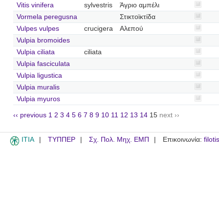
Vitis vinifera
sylvestris
Άγριο αμπέλι
Vormela peregusna
Στικτοϊκτίδα
Vulpes vulpes
crucigera
Αλεπού
Vulpia bromoides
Vulpia ciliata
ciliata
Vulpia fasciculata
Vulpia ligustica
Vulpia muralis
Vulpia myuros
‹‹ previous
1
2
3
4
5
6
7
8
9
10
11
12
13
14
15
next ››
ITIA
ΤΥΠΠΕΡ
Σχ. Πολ. Μηχ. ΕΜΠ
Επικοινωνία:
filot