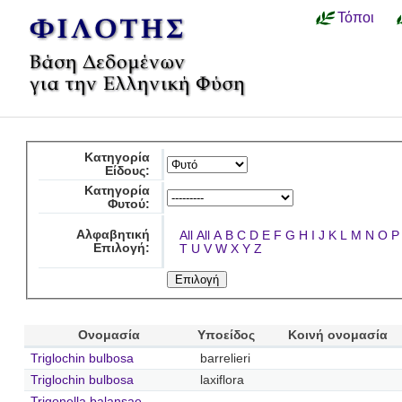
Τόποι
Κατηγορία
Είδους:
Κατηγορία
Φυτού:
Αλφαβητική
All
All
A
B
C
D
E
F
G
H
I
J
K
L
M
N
O
P
Επιλογή:
T
U
V
W
X
Y
Z
Ονομασία
Υποείδος
Κοινή ονομασία
Triglochin bulbosa
barrelieri
Triglochin bulbosa
laxiflora
Trigonella balansae