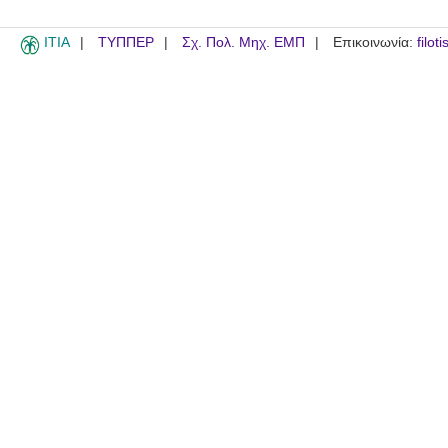
ITIA
ΤΥΠΠΕΡ
Σχ. Πολ. Μηχ. ΕΜΠ
Επικοινωνία:
filot