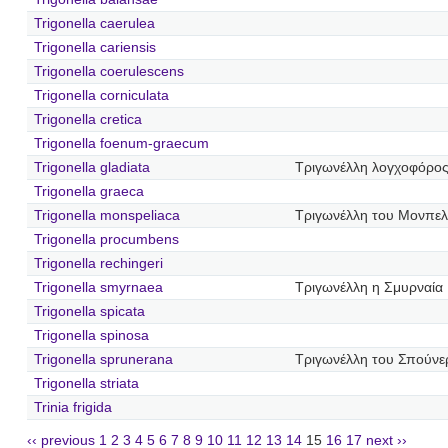
Trigonella caerulea
Trigonella cariensis
Trigonella coerulescens
Trigonella corniculata
Trigonella cretica
Trigonella foenum-graecum
Trigonella gladiata
Τριγωνέλλη λογχοφόρο
Trigonella graeca
Trigonella monspeliaca
Τριγωνέλλη του Μονπελ
Trigonella procumbens
Trigonella rechingeri
Trigonella smyrnaea
Τριγωνέλλη η Σμυρναία
Trigonella spicata
Trigonella spinosa
Trigonella sprunerana
Τριγωνέλλη του Σπούνε
Trigonella striata
Trinia frigida
‹‹ previous
1
2
3
4
5
6
7
8
9
10
11
12
13
14
15
16
17
next ››