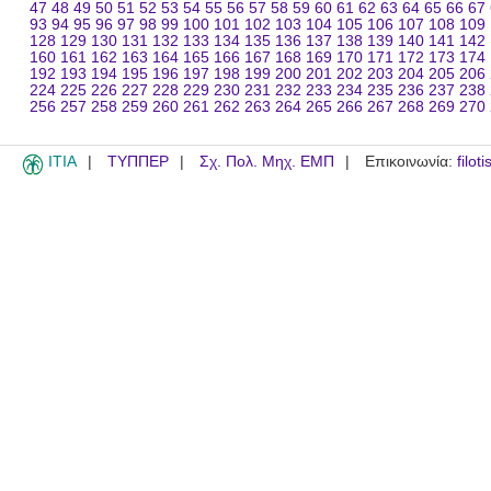
47
48
49
50
51
52
53
54
55
56
57
58
59
60
61
62
63
64
65
66
67
93
94
95
96
97
98
99
100
101
102
103
104
105
106
107
108
109
128
129
130
131
132
133
134
135
136
137
138
139
140
141
142
160
161
162
163
164
165
166
167
168
169
170
171
172
173
174
192
193
194
195
196
197
198
199
200
201
202
203
204
205
206
224
225
226
227
228
229
230
231
232
233
234
235
236
237
238
256
257
258
259
260
261
262
263
264
265
266
267
268
269
270
ITIA
ΤΥΠΠΕΡ
Σχ. Πολ. Μηχ. ΕΜΠ
Επικοινωνία:
filot