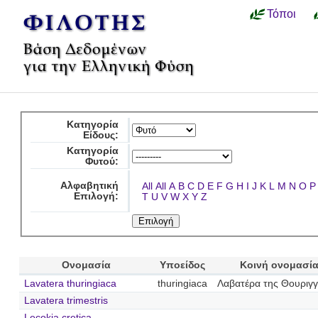
Τόποι
Κατηγορία
Είδους:
Κατηγορία
Φυτού:
Αλφαβητική
All
All
A
B
C
D
E
F
G
H
I
J
K
L
M
N
O
P
Επιλογή:
T
U
V
W
X
Y
Z
Ονομασία
Υποείδος
Κοινή ονομασί
Lavatera thuringiaca
thuringiaca
Λαβατέρα της Θουριγγ
Lavatera trimestris
Lecokia cretica