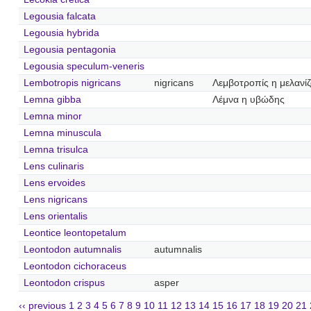
Legousia falcata
Legousia hybrida
Legousia pentagonia
Legousia speculum-veneris
Lembotropis nigricans
nigricans
Λεμβοτροπίς η μελανί
Lemna gibba
Λέμνα η υβώδης
Lemna minor
Lemna minuscula
Lemna trisulca
Lens culinaris
Lens ervoides
Lens nigricans
Lens orientalis
Leontice leontopetalum
Leontodon autumnalis
autumnalis
Leontodon cichoraceus
Leontodon crispus
asper
‹‹ previous
1
2
3
4
5
6
7
8
9
10
11
12
13
14
15
16
17
18
19
20
21