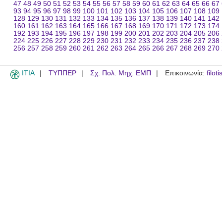
47
48
49
50
51
52
53
54
55
56
57
58
59
60
61
62
63
64
65
66
67
93
94
95
96
97
98
99
100
101
102
103
104
105
106
107
108
109
128
129
130
131
132
133
134
135
136
137
138
139
140
141
142
160
161
162
163
164
165
166
167
168
169
170
171
172
173
174
192
193
194
195
196
197
198
199
200
201
202
203
204
205
206
224
225
226
227
228
229
230
231
232
233
234
235
236
237
238
256
257
258
259
260
261
262
263
264
265
266
267
268
269
270
ITIA
ΤΥΠΠΕΡ
Σχ. Πολ. Μηχ. ΕΜΠ
Επικοινωνία:
filot