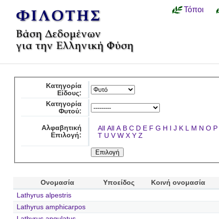
Τόποι
Κατηγορία
Είδους:
Κατηγορία
Φυτού:
Αλφαβητική
All
All
A
B
C
D
E
F
G
H
I
J
K
L
M
N
O
P
Επιλογή:
T
U
V
W
X
Y
Z
Ονομασία
Υποείδος
Κοινή ονομασία
Lathyrus alpestris
Lathyrus amphicarpos
Lathyrus angulatus