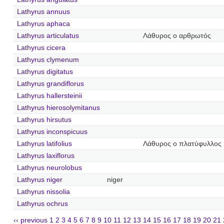
Lathyrus annuus
Lathyrus aphaca
Lathyrus articulatus
Λάθυρος ο αρθρωτός
Lathyrus cicera
Lathyrus clymenum
Lathyrus digitatus
Lathyrus grandiflorus
Lathyrus hallersteinii
Lathyrus hierosolymitanus
Lathyrus hirsutus
Lathyrus inconspicuus
Lathyrus latifolius
Λάθυρος ο πλατύφυλλος
Lathyrus laxiflorus
Lathyrus neurolobus
Lathyrus niger
niger
Lathyrus nissolia
Lathyrus ochrus
‹‹ previous
1
2
3
4
5
6
7
8
9
10
11
12
13
14
15
16
17
18
19
20
21