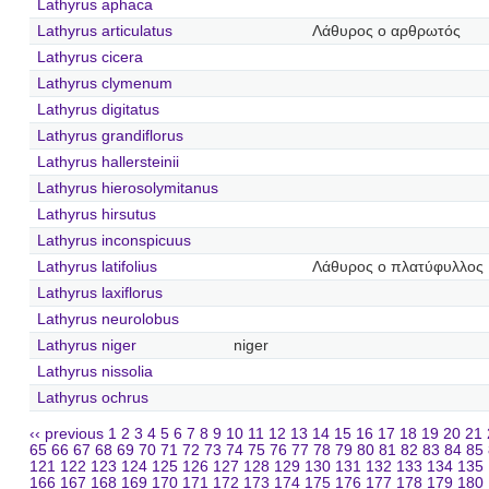
Lathyrus aphaca
Lathyrus articulatus
Λάθυρος ο αρθρωτός
Lathyrus cicera
Lathyrus clymenum
Lathyrus digitatus
Lathyrus grandiflorus
Lathyrus hallersteinii
Lathyrus hierosolymitanus
Lathyrus hirsutus
Lathyrus inconspicuus
Lathyrus latifolius
Λάθυρος ο πλατύφυλλος
Lathyrus laxiflorus
Lathyrus neurolobus
Lathyrus niger
niger
Lathyrus nissolia
Lathyrus ochrus
‹‹ previous
1
2
3
4
5
6
7
8
9
10
11
12
13
14
15
16
17
18
19
20
21
65
66
67
68
69
70
71
72
73
74
75
76
77
78
79
80
81
82
83
84
85
121
122
123
124
125
126
127
128
129
130
131
132
133
134
135
166
167
168
169
170
171
172
173
174
175
176
177
178
179
180