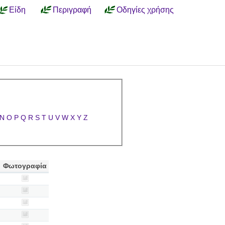
Είδη
Περιγραφή
Οδηγίες χρήσης
N
O
P
Q
R
S
T
U
V
W
X
Y
Z
Φωτογραφία