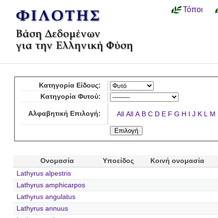
Τόποι
Κατηγορία Είδους:
Κατηγορία Φυτού:
Αλφαβητική Επιλογή:
All
All
A
B
C
D
E
F
G
H
I
J
K
L
M
Ονομασία
Υποείδος
Κοινή ονομασία
Lathyrus alpestris
Lathyrus amphicarpos
Lathyrus angulatus
Lathyrus annuus