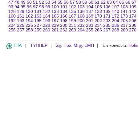
47
48
49
50
51
52
53
54
55
56
57
58
59
60
61
62
63
64
65
66
67
93
94
95
96
97
98
99
100
101
102
103
104
105
106
107
108
109
128
129
130
131
132
133
134
135
136
137
138
139
140
141
142
160
161
162
163
164
165
166
167
168
169
170
171
172
173
174
192
193
194
195
196
197
198
199
200
201
202
203
204
205
206
224
225
226
227
228
229
230
231
232
233
234
235
236
237
238
256
257
258
259
260
261
262
263
264
265
266
267
268
269
270
ITIA
ΤΥΠΠΕΡ
Σχ. Πολ. Μηχ. ΕΜΠ
Επικοινωνία:
filot